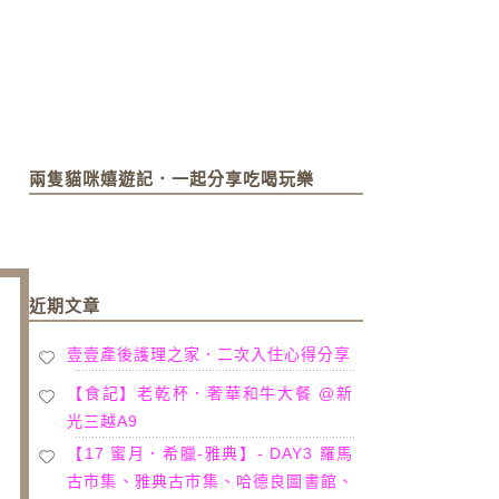
兩隻貓咪嬉遊記．一起分享吃喝玩樂
近期文章
壹壹產後護理之家．二次入住心得分享
【食記】老乾杯．奢華和牛大餐 @新
光三越A9
【17 蜜月．希臘-雅典】- DAY3 羅馬
古市集、雅典古市集、哈德良圖書館、