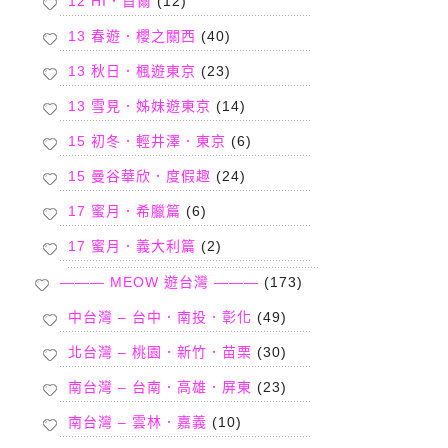
12 HI．首爾
(12)
13 春遊．櫻之關西
(40)
13 秋日．楓遊東京
(23)
13 雪見．姊妹遊東京
(14)
15 初冬．輕井澤．東京
(6)
15 曼谷華欣．度假趣
(24)
17 蜜月．希臘篇
(6)
17 蜜月．義大利篇
(2)
——— MEOW 遊台灣 ———
(173)
中台灣 – 台中．南投．彰化
(49)
北台灣 – 桃園．新竹．苗栗
(30)
南台灣 – 台南．高雄．屏東
(23)
南台灣 – 雲林．嘉義
(10)