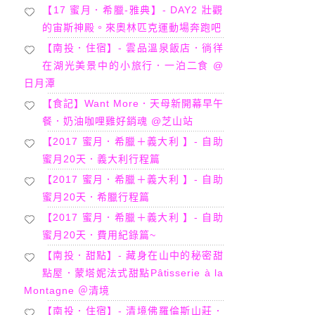
【17 蜜月．希臘-雅典】- DAY2 壯觀
的宙斯神殿。來奧林匹克運動場奔跑吧
【南投．住宿】- 雲品溫泉飯店．徜徉
在湖光美景中的小旅行．一泊二食 @
日月潭
【食記】Want More．天母新開幕早午
餐．奶油咖哩雞好銷魂 @芝山站
【2017 蜜月．希臘＋義大利 】- 自助
蜜月20天．義大利行程篇
【2017 蜜月．希臘＋義大利 】- 自助
蜜月20天．希臘行程篇
【2017 蜜月．希臘＋義大利 】- 自助
蜜月20天．費用紀錄篇~
【南投．甜點】- 藏身在山中的秘密甜
點屋．蒙塔妮法式甜點Pâtisserie à la
Montagne ＠清境
【南投．住宿】- 清境佛羅倫斯山莊．