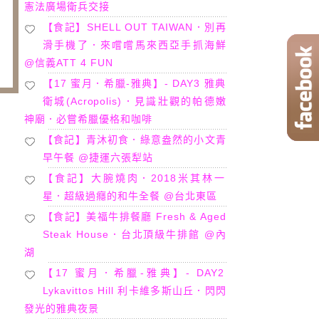
憲法廣場衛兵交接
【食記】SHELL OUT TAIWAN．別再
滑手機了．來嚐嚐馬來西亞手抓海鮮
@信義ATT 4 FUN
【17 蜜月．希臘-雅典】- DAY3 雅典
衛城(Acropolis)．見識壯觀的帕德嫩
神廟．必嘗希臘優格和咖啡
【食記】青沐初食．綠意盎然的小文青
早午餐 @捷運六張犁站
【食記】大腕燒肉．2018米其林一
星．超級過癮的和牛全餐 @台北東區
【食記】美福牛排餐廳 Fresh & Aged
Steak House．台北頂級牛排館 @內
湖
【17 蜜月．希臘-雅典】- DAY2
Lykavittos Hill 利卡維多斯山丘．閃閃
發光的雅典夜景