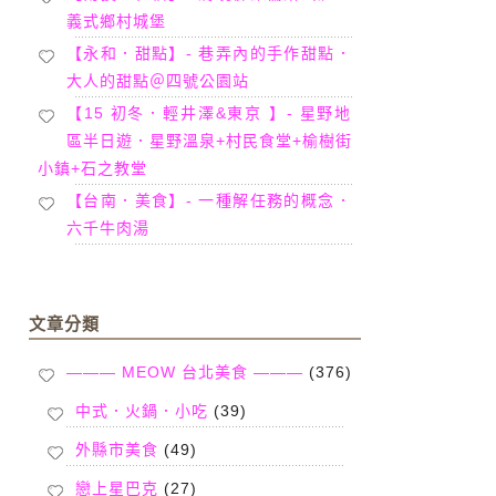
義式鄉村城堡
【永和．甜點】- 巷弄內的手作甜點．
大人的甜點＠四號公園站
【15 初冬．輕井澤&東京 】- 星野地
區半日遊．星野溫泉+村民食堂+榆樹街
小鎮+石之教堂
【台南．美食】- 一種解任務的概念．
六千牛肉湯
文章分類
——— MEOW 台北美食 ———
(376)
中式．火鍋．小吃
(39)
外縣市美食
(49)
戀上星巴克
(27)