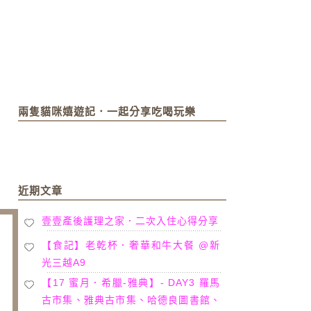
兩隻貓咪嬉遊記．一起分享吃喝玩樂
近期文章
壹壹產後護理之家．二次入住心得分享
【食記】老乾杯．奢華和牛大餐 @新
光三越A9
【17 蜜月．希臘-雅典】- DAY3 羅馬
古市集、雅典古市集、哈德良圖書館、