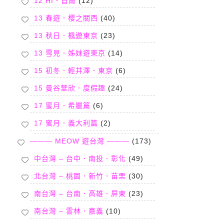
12 HI．首爾
(12)
13 春遊．櫻之關西
(40)
13 秋日．楓遊東京
(23)
13 雪見．姊妹遊東京
(14)
15 初冬．輕井澤．東京
(6)
15 曼谷華欣．度假趣
(24)
17 蜜月．希臘篇
(6)
17 蜜月．義大利篇
(2)
——— MEOW 遊台灣 ———
(173)
中台灣 – 台中．南投．彰化
(49)
北台灣 – 桃園．新竹．苗栗
(30)
南台灣 – 台南．高雄．屏東
(23)
南台灣 – 雲林．嘉義
(10)