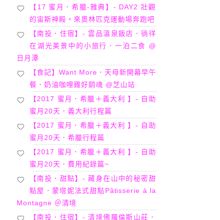
【17 蜜月．希臘-雅典】- DAY2 壯觀
的宙斯神殿。來奧林匹克運動場奔跑吧
【南投．住宿】- 雲品溫泉飯店．徜徉
在湖光美景中的小旅行．一泊二食 @
日月潭
【食記】Want More．天母新開幕早午
餐．奶油咖哩雞好銷魂 @芝山站
【2017 蜜月．希臘＋義大利 】- 自助
蜜月20天．義大利行程篇
【2017 蜜月．希臘＋義大利 】- 自助
蜜月20天．希臘行程篇
【2017 蜜月．希臘＋義大利 】- 自助
蜜月20天．費用紀錄篇~
【南投．甜點】- 藏身在山中的秘密甜
點屋．蒙塔妮法式甜點Pâtisserie à la
Montagne ＠清境
【南投．住宿】- 清境佛羅倫斯山莊．