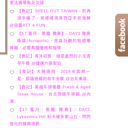
憲法廣場衛兵交接
【食記】SHELL OUT TAIWAN．別再
滑手機了．來嚐嚐馬來西亞手抓海鮮
@信義ATT 4 FUN
【17 蜜月．希臘-雅典】- DAY3 雅典
衛城(Acropolis)．見識壯觀的帕德嫩
神廟．必嘗希臘優格和咖啡
【食記】青沐初食．綠意盎然的小文青
早午餐 @捷運六張犁站
【食記】大腕燒肉．2018米其林一
星．超級過癮的和牛全餐 @台北東區
【食記】美福牛排餐廳 Fresh & Aged
Steak House．台北頂級牛排館 @內
湖
【17 蜜月．希臘-雅典】- DAY2
Lykavittos Hill 利卡維多斯山丘．閃閃
發光的雅典夜景