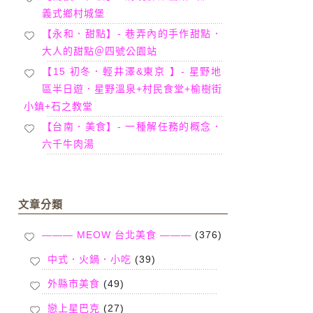
義式鄉村城堡
【永和．甜點】- 巷弄內的手作甜點．
大人的甜點＠四號公園站
【15 初冬．輕井澤&東京 】- 星野地
區半日遊．星野溫泉+村民食堂+榆樹街
小鎮+石之教堂
【台南．美食】- 一種解任務的概念．
六千牛肉湯
文章分類
——— MEOW 台北美食 ———
(376)
中式．火鍋．小吃
(39)
外縣市美食
(49)
戀上星巴克
(27)