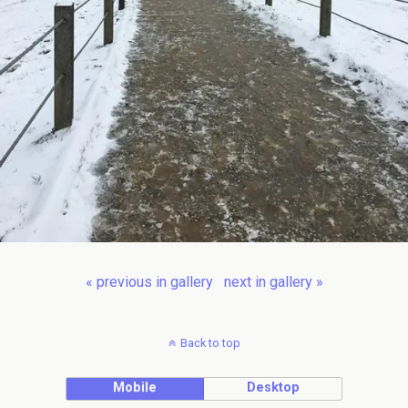
« previous in gallery
next in gallery »
Back to top
Mobile
Desktop