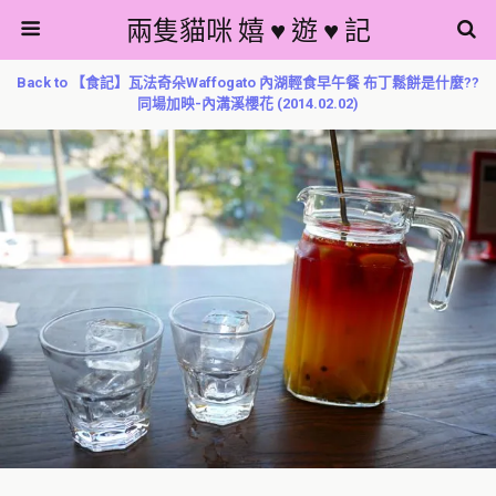
兩隻貓咪 嬉 ♥ 遊 ♥ 記
Back to 【食記】瓦法奇朵Waffogato 內湖輕食早午餐 布丁鬆餅是什麼??
同場加映-內溝溪櫻花 (2014.02.02)