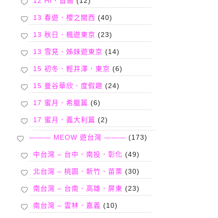
12 HI．首爾
(12)
13 春遊．櫻之關西
(40)
13 秋日．楓遊東京
(23)
13 雪見．姊妹遊東京
(14)
15 初冬．輕井澤．東京
(6)
15 曼谷華欣．度假趣
(24)
17 蜜月．希臘篇
(6)
17 蜜月．義大利篇
(2)
——— MEOW 遊台灣 ———
(173)
中台灣 – 台中．南投．彰化
(49)
北台灣 – 桃園．新竹．苗栗
(30)
南台灣 – 台南．高雄．屏東
(23)
南台灣 – 雲林．嘉義
(10)