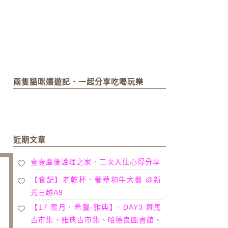
兩隻貓咪嬉遊記．一起分享吃喝玩樂
近期文章
壹壹產後護理之家．二次入住心得分享
【食記】老乾杯．奢華和牛大餐 @新
光三越A9
【17 蜜月．希臘-雅典】- DAY3 羅馬
古市集、雅典古市集、哈德良圖書館、