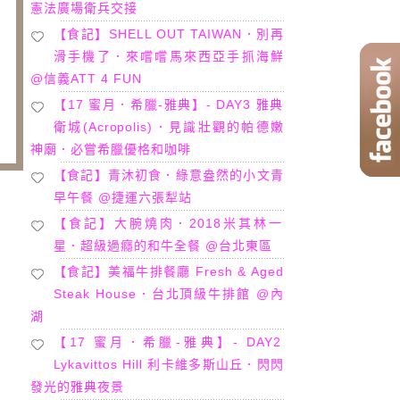
憲法廣場衛兵交接
【食記】SHELL OUT TAIWAN．別再
滑手機了．來嚐嚐馬來西亞手抓海鮮
@信義ATT 4 FUN
【17 蜜月．希臘-雅典】- DAY3 雅典
衛城(Acropolis)．見識壯觀的帕德嫩
神廟．必嘗希臘優格和咖啡
【食記】青沐初食．綠意盎然的小文青
早午餐 @捷運六張犁站
【食記】大腕燒肉．2018米其林一
星．超級過癮的和牛全餐 @台北東區
【食記】美福牛排餐廳 Fresh & Aged
Steak House．台北頂級牛排館 @內
湖
【17 蜜月．希臘-雅典】- DAY2
Lykavittos Hill 利卡維多斯山丘．閃閃
發光的雅典夜景