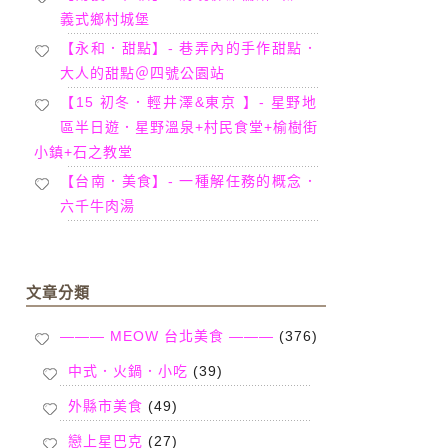
義式鄉村城堡
【永和．甜點】- 巷弄內的手作甜點．
大人的甜點＠四號公園站
【15 初冬．輕井澤&東京 】- 星野地
區半日遊．星野溫泉+村民食堂+榆樹街
小鎮+石之教堂
【台南．美食】- 一種解任務的概念．
六千牛肉湯
文章分類
——— MEOW 台北美食 ———
(376)
中式．火鍋．小吃
(39)
外縣市美食
(49)
戀上星巴克
(27)