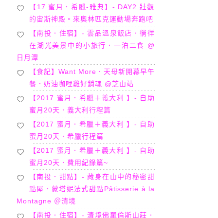
【17 蜜月．希臘-雅典】- DAY2 壯觀
的宙斯神殿。來奧林匹克運動場奔跑吧
【南投．住宿】- 雲品溫泉飯店．徜徉
在湖光美景中的小旅行．一泊二食 @
日月潭
【食記】Want More．天母新開幕早午
餐．奶油咖哩雞好銷魂 @芝山站
【2017 蜜月．希臘＋義大利 】- 自助
蜜月20天．義大利行程篇
【2017 蜜月．希臘＋義大利 】- 自助
蜜月20天．希臘行程篇
【2017 蜜月．希臘＋義大利 】- 自助
蜜月20天．費用紀錄篇~
【南投．甜點】- 藏身在山中的秘密甜
點屋．蒙塔妮法式甜點Pâtisserie à la
Montagne ＠清境
【南投．住宿】- 清境佛羅倫斯山莊．