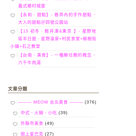
義式鄉村城堡
【永和．甜點】- 巷弄內的手作甜點．
大人的甜點＠四號公園站
【15 初冬．輕井澤&東京 】- 星野地
區半日遊．星野溫泉+村民食堂+榆樹街
小鎮+石之教堂
【台南．美食】- 一種解任務的概念．
六千牛肉湯
文章分類
——— MEOW 台北美食 ———
(376)
中式．火鍋．小吃
(39)
外縣市美食
(49)
戀上星巴克
(27)