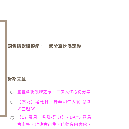
兩隻貓咪嬉遊記．一起分享吃喝玩樂
近期文章
壹壹產後護理之家．二次入住心得分享
【食記】老乾杯．奢華和牛大餐 @新
光三越A9
【17 蜜月．希臘-雅典】- DAY3 羅馬
古市集、雅典古市集、哈德良圖書館、