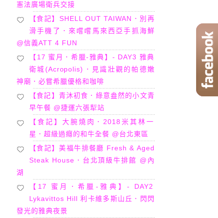
憲法廣場衛兵交接
【食記】SHELL OUT TAIWAN．別再
滑手機了．來嚐嚐馬來西亞手抓海鮮
@信義ATT 4 FUN
【17 蜜月．希臘-雅典】- DAY3 雅典
衛城(Acropolis)．見識壯觀的帕德嫩
神廟．必嘗希臘優格和咖啡
【食記】青沐初食．綠意盎然的小文青
早午餐 @捷運六張犁站
【食記】大腕燒肉．2018米其林一
星．超級過癮的和牛全餐 @台北東區
【食記】美福牛排餐廳 Fresh & Aged
Steak House．台北頂級牛排館 @內
湖
【17 蜜月．希臘-雅典】- DAY2
Lykavittos Hill 利卡維多斯山丘．閃閃
發光的雅典夜景