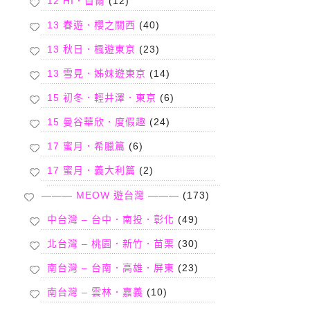
12 HI．首爾
(12)
13 春遊．櫻之關西
(40)
13 秋日．楓遊東京
(23)
13 雪見．姊妹遊東京
(14)
15 初冬．輕井澤．東京
(6)
15 曼谷華欣．度假趣
(24)
17 蜜月．希臘篇
(6)
17 蜜月．義大利篇
(2)
——— MEOW 遊台灣 ———
(173)
中台灣 – 台中．南投．彰化
(49)
北台灣 – 桃園．新竹．苗栗
(30)
南台灣 – 台南．高雄．屏東
(23)
南台灣 – 雲林．嘉義
(10)