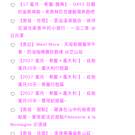
【17 蜜月．希臘-雅典】- DAY2 壯觀
的宙斯神殿。來奧林匹克運動場奔跑吧
【南投．住宿】- 雲品溫泉飯店．徜徉
在湖光美景中的小旅行．一泊二食 @
日月潭
【食記】Want More．天母新開幕早午
餐．奶油咖哩雞好銷魂 @芝山站
【2017 蜜月．希臘＋義大利 】- 自助
蜜月20天．義大利行程篇
【2017 蜜月．希臘＋義大利 】- 自助
蜜月20天．希臘行程篇
【2017 蜜月．希臘＋義大利 】- 自助
蜜月20天．費用紀錄篇~
【南投．甜點】- 藏身在山中的秘密甜
點屋．蒙塔妮法式甜點Pâtisserie à la
Montagne ＠清境
【南投．住宿】- 清境佛羅倫斯山莊．