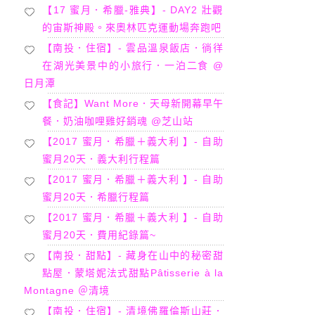
【17 蜜月．希臘-雅典】- DAY2 壯觀
的宙斯神殿。來奧林匹克運動場奔跑吧
【南投．住宿】- 雲品溫泉飯店．徜徉
在湖光美景中的小旅行．一泊二食 @
日月潭
【食記】Want More．天母新開幕早午
餐．奶油咖哩雞好銷魂 @芝山站
【2017 蜜月．希臘＋義大利 】- 自助
蜜月20天．義大利行程篇
【2017 蜜月．希臘＋義大利 】- 自助
蜜月20天．希臘行程篇
【2017 蜜月．希臘＋義大利 】- 自助
蜜月20天．費用紀錄篇~
【南投．甜點】- 藏身在山中的秘密甜
點屋．蒙塔妮法式甜點Pâtisserie à la
Montagne ＠清境
【南投．住宿】- 清境佛羅倫斯山莊．