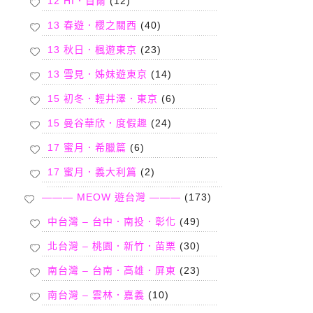
12 HI．首爾
(12)
13 春遊．櫻之關西
(40)
13 秋日．楓遊東京
(23)
13 雪見．姊妹遊東京
(14)
15 初冬．輕井澤．東京
(6)
15 曼谷華欣．度假趣
(24)
17 蜜月．希臘篇
(6)
17 蜜月．義大利篇
(2)
——— MEOW 遊台灣 ———
(173)
中台灣 – 台中．南投．彰化
(49)
北台灣 – 桃園．新竹．苗栗
(30)
南台灣 – 台南．高雄．屏東
(23)
南台灣 – 雲林．嘉義
(10)