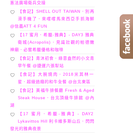
憲法廣場衛兵交接
【食記】SHELL OUT TAIWAN．別再
滑手機了．來嚐嚐馬來西亞手抓海鮮
@信義ATT 4 FUN
【17 蜜月．希臘-雅典】- DAY3 雅典
衛城(Acropolis)．見識壯觀的帕德嫩
神廟．必嘗希臘優格和咖啡
【食記】青沐初食．綠意盎然的小文青
早午餐 @捷運六張犁站
【食記】大腕燒肉．2018米其林一
星．超級過癮的和牛全餐 @台北東區
【食記】美福牛排餐廳 Fresh & Aged
Steak House．台北頂級牛排館 @內
湖
【17 蜜月．希臘-雅典】- DAY2
Lykavittos Hill 利卡維多斯山丘．閃閃
發光的雅典夜景