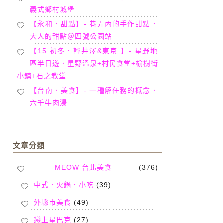
義式鄉村城堡
【永和．甜點】- 巷弄內的手作甜點．
大人的甜點＠四號公園站
【15 初冬．輕井澤&東京 】- 星野地
區半日遊．星野溫泉+村民食堂+榆樹街
小鎮+石之教堂
【台南．美食】- 一種解任務的概念．
六千牛肉湯
文章分類
——— MEOW 台北美食 ———
(376)
中式．火鍋．小吃
(39)
外縣市美食
(49)
戀上星巴克
(27)