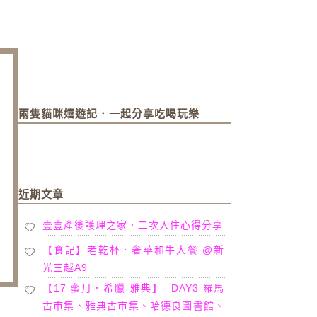
兩隻貓咪嬉遊記．一起分享吃喝玩樂
近期文章
壹壹產後護理之家．二次入住心得分享
【食記】老乾杯．奢華和牛大餐 @新
光三越A9
【17 蜜月．希臘-雅典】- DAY3 羅馬
古市集、雅典古市集、哈德良圖書館、