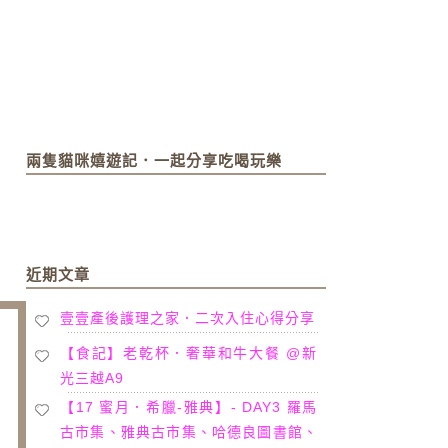
兩隻貓咪嬉遊記．一起分享吃喝玩樂
近期文章
壹壹產後護理之家．二次入住心得分享
【食記】老乾杯．奢華和牛大餐 @新
光三越A9
【17 蜜月．希臘-雅典】- DAY3 羅馬
古市集、雅典古市集、哈德良圖書館、