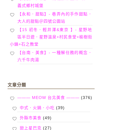
義式鄉村城堡
【永和．甜點】- 巷弄內的手作甜點．
大人的甜點＠四號公園站
【15 初冬．輕井澤&東京 】- 星野地
區半日遊．星野溫泉+村民食堂+榆樹街
小鎮+石之教堂
【台南．美食】- 一種解任務的概念．
六千牛肉湯
文章分類
——— MEOW 台北美食 ———
(376)
中式．火鍋．小吃
(39)
外縣市美食
(49)
戀上星巴克
(27)