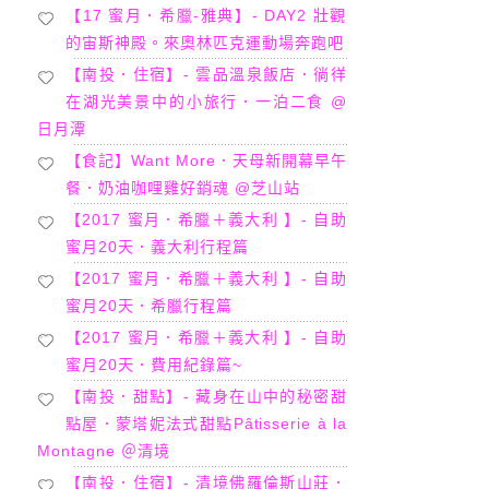
【17 蜜月．希臘-雅典】- DAY2 壯觀
的宙斯神殿。來奧林匹克運動場奔跑吧
【南投．住宿】- 雲品溫泉飯店．徜徉
在湖光美景中的小旅行．一泊二食 @
日月潭
【食記】Want More．天母新開幕早午
餐．奶油咖哩雞好銷魂 @芝山站
【2017 蜜月．希臘＋義大利 】- 自助
蜜月20天．義大利行程篇
【2017 蜜月．希臘＋義大利 】- 自助
蜜月20天．希臘行程篇
【2017 蜜月．希臘＋義大利 】- 自助
蜜月20天．費用紀錄篇~
【南投．甜點】- 藏身在山中的秘密甜
點屋．蒙塔妮法式甜點Pâtisserie à la
Montagne ＠清境
【南投．住宿】- 清境佛羅倫斯山莊．