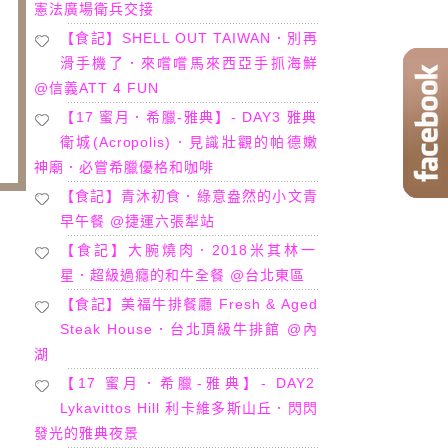
憲法廣場衛兵交接
【食記】SHELL OUT TAIWAN．別再
滑手機了．來嚐嚐馬來西亞手抓海鮮
@信義ATT 4 FUN
【17 蜜月．希臘-雅典】- DAY3 雅典
衛城(Acropolis)．見識壯觀的帕德嫩
神廟．必嘗希臘優格和咖啡
【食記】青沐初食．綠意盎然的小文青
早午餐 @捷運六張犁站
【食記】大腕燒肉．2018米其林一
星．超級過癮的和牛全餐 @台北東區
【食記】美福牛排餐廳 Fresh & Aged
Steak House．台北頂級牛排館 @內
湖
【17 蜜月．希臘-雅典】- DAY2
Lykavittos Hill 利卡維多斯山丘．閃閃
發光的雅典夜景