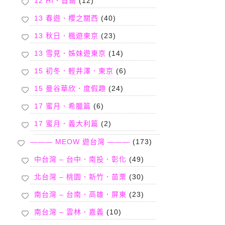
12 HI．首爾
(12)
13 春遊．櫻之關西
(40)
13 秋日．楓遊東京
(23)
13 雪見．姊妹遊東京
(14)
15 初冬．輕井澤．東京
(6)
15 曼谷華欣．度假趣
(24)
17 蜜月．希臘篇
(6)
17 蜜月．義大利篇
(2)
——— MEOW 遊台灣 ———
(173)
中台灣 – 台中．南投．彰化
(49)
北台灣 – 桃園．新竹．苗栗
(30)
南台灣 – 台南．高雄．屏東
(23)
南台灣 – 雲林．嘉義
(10)