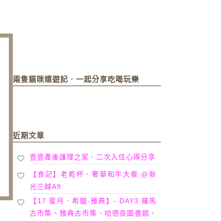
兩隻貓咪嬉遊記．一起分享吃喝玩樂
近期文章
壹壹產後護理之家．二次入住心得分享
【食記】老乾杯．奢華和牛大餐 @新
光三越A9
【17 蜜月．希臘-雅典】- DAY3 羅馬
古市集、雅典古市集、哈德良圖書館、