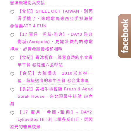
憲法廣場衛兵交接
【食記】SHELL OUT TAIWAN．別再
滑手機了．來嚐嚐馬來西亞手抓海鮮
@信義ATT 4 FUN
【17 蜜月．希臘-雅典】- DAY3 雅典
衛城(Acropolis)．見識壯觀的帕德嫩
神廟．必嘗希臘優格和咖啡
【食記】青沐初食．綠意盎然的小文青
早午餐 @捷運六張犁站
【食記】大腕燒肉．2018米其林一
星．超級過癮的和牛全餐 @台北東區
【食記】美福牛排餐廳 Fresh & Aged
Steak House．台北頂級牛排館 @內
湖
【17 蜜月．希臘-雅典】- DAY2
Lykavittos Hill 利卡維多斯山丘．閃閃
發光的雅典夜景