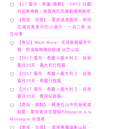
【17 蜜月．希臘-雅典】- DAY2 壯觀
的宙斯神殿。來奧林匹克運動場奔跑吧
【南投．住宿】- 雲品溫泉飯店．徜徉
在湖光美景中的小旅行．一泊二食 @
日月潭
【食記】Want More．天母新開幕早午
餐．奶油咖哩雞好銷魂 @芝山站
【2017 蜜月．希臘＋義大利 】- 自助
蜜月20天．義大利行程篇
【2017 蜜月．希臘＋義大利 】- 自助
蜜月20天．希臘行程篇
【2017 蜜月．希臘＋義大利 】- 自助
蜜月20天．費用紀錄篇~
【南投．甜點】- 藏身在山中的秘密甜
點屋．蒙塔妮法式甜點Pâtisserie à la
Montagne ＠清境
【南投．住宿】- 清境佛羅倫斯山莊．