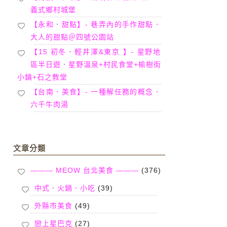
義式鄉村城堡
【永和．甜點】- 巷弄內的手作甜點．
大人的甜點＠四號公園站
【15 初冬．輕井澤&東京 】- 星野地
區半日遊．星野溫泉+村民食堂+榆樹街
小鎮+石之教堂
【台南．美食】- 一種解任務的概念．
六千牛肉湯
文章分類
——— MEOW 台北美食 ———
(376)
中式．火鍋．小吃
(39)
外縣市美食
(49)
戀上星巴克
(27)