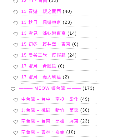
12 HI．首爾
(12)
13 春遊．櫻之關西
(40)
13 秋日．楓遊東京
(23)
13 雪見．姊妹遊東京
(14)
15 初冬．輕井澤．東京
(6)
15 曼谷華欣．度假趣
(24)
17 蜜月．希臘篇
(6)
17 蜜月．義大利篇
(2)
——— MEOW 遊台灣 ———
(173)
中台灣 – 台中．南投．彰化
(49)
北台灣 – 桃園．新竹．苗栗
(30)
南台灣 – 台南．高雄．屏東
(23)
南台灣 – 雲林．嘉義
(10)