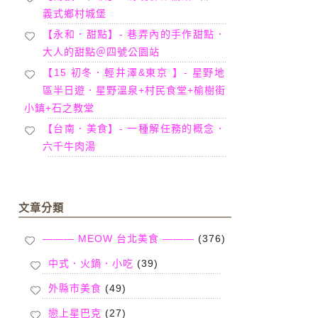
義式鄉村城堡
【永和．甜點】- 巷弄內的手作甜點．
大人的甜點＠四號公園站
【15 初冬．輕井澤&東京 】- 星野地
區半日遊．星野溫泉+村民食堂+榆樹街
小鎮+石之教堂
【台南．美食】- 一種解任務的概念．
六千牛肉湯
文章分類
——— MEOW 台北美食 ———
(376)
中式．火鍋．小吃
(39)
外縣市美食
(49)
戀上星巴克
(27)