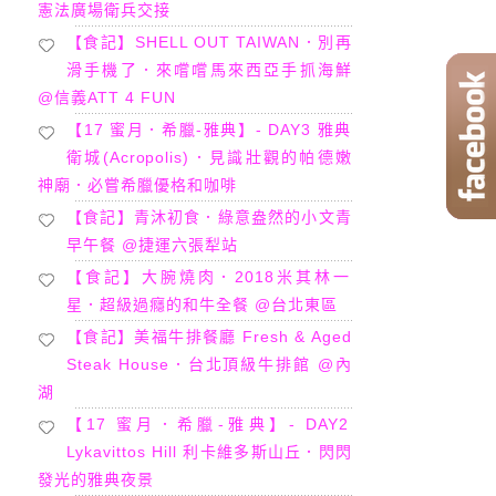
憲法廣場衛兵交接
【食記】SHELL OUT TAIWAN．別再
滑手機了．來嚐嚐馬來西亞手抓海鮮
@信義ATT 4 FUN
【17 蜜月．希臘-雅典】- DAY3 雅典
衛城(Acropolis)．見識壯觀的帕德嫩
神廟．必嘗希臘優格和咖啡
【食記】青沐初食．綠意盎然的小文青
早午餐 @捷運六張犁站
【食記】大腕燒肉．2018米其林一
星．超級過癮的和牛全餐 @台北東區
【食記】美福牛排餐廳 Fresh & Aged
Steak House．台北頂級牛排館 @內
湖
【17 蜜月．希臘-雅典】- DAY2
Lykavittos Hill 利卡維多斯山丘．閃閃
發光的雅典夜景