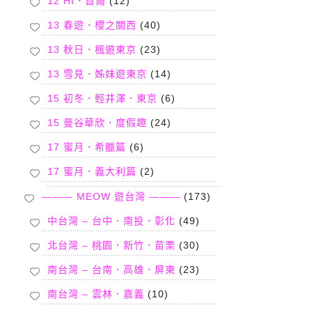
12 HI．首爾
(12)
13 春遊．櫻之關西
(40)
13 秋日．楓遊東京
(23)
13 雪見．姊妹遊東京
(14)
15 初冬．輕井澤．東京
(6)
15 曼谷華欣．度假趣
(24)
17 蜜月．希臘篇
(6)
17 蜜月．義大利篇
(2)
——— MEOW 遊台灣 ———
(173)
中台灣 – 台中．南投．彰化
(49)
北台灣 – 桃園．新竹．苗栗
(30)
南台灣 – 台南．高雄．屏東
(23)
南台灣 – 雲林．嘉義
(10)