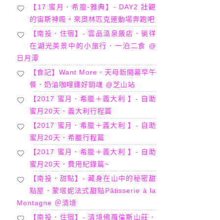
【17 蜜月．希臘-雅典】- DAY2 壯觀
的宙斯神殿。來奧林匹克運動場奔跑吧
【南投．住宿】- 雲品溫泉飯店．徜徉
在湖光美景中的小旅行．一泊二食 @
日月潭
【食記】Want More．天母新開幕早午
餐．奶油咖哩雞好銷魂 @芝山站
【2017 蜜月．希臘＋義大利 】- 自助
蜜月20天．義大利行程篇
【2017 蜜月．希臘＋義大利 】- 自助
蜜月20天．希臘行程篇
【2017 蜜月．希臘＋義大利 】- 自助
蜜月20天．費用紀錄篇~
【南投．甜點】- 藏身在山中的秘密甜
點屋．蒙塔妮法式甜點Pâtisserie à la
Montagne ＠清境
【南投．住宿】- 清境佛羅倫斯山莊．