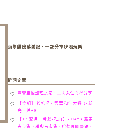
兩隻貓咪嬉遊記．一起分享吃喝玩樂
近期文章
壹壹產後護理之家．二次入住心得分享
【食記】老乾杯．奢華和牛大餐 @新
光三越A9
【17 蜜月．希臘-雅典】- DAY3 羅馬
古市集、雅典古市集、哈德良圖書館、