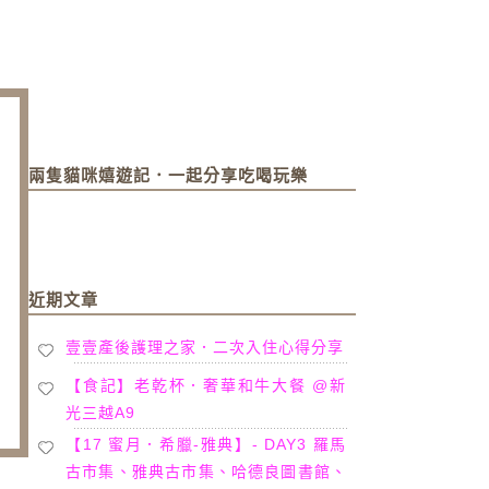
兩隻貓咪嬉遊記．一起分享吃喝玩樂
近期文章
壹壹產後護理之家．二次入住心得分享
【食記】老乾杯．奢華和牛大餐 @新
光三越A9
【17 蜜月．希臘-雅典】- DAY3 羅馬
古市集、雅典古市集、哈德良圖書館、