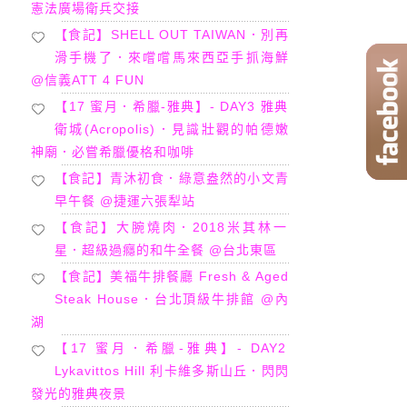
憲法廣場衛兵交接
【食記】SHELL OUT TAIWAN．別再
滑手機了．來嚐嚐馬來西亞手抓海鮮
@信義ATT 4 FUN
【17 蜜月．希臘-雅典】- DAY3 雅典
衛城(Acropolis)．見識壯觀的帕德嫩
神廟．必嘗希臘優格和咖啡
【食記】青沐初食．綠意盎然的小文青
早午餐 @捷運六張犁站
【食記】大腕燒肉．2018米其林一
星．超級過癮的和牛全餐 @台北東區
【食記】美福牛排餐廳 Fresh & Aged
Steak House．台北頂級牛排館 @內
湖
【17 蜜月．希臘-雅典】- DAY2
Lykavittos Hill 利卡維多斯山丘．閃閃
發光的雅典夜景