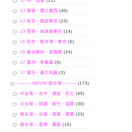
12 HI．首爾
(12)
13 春遊．櫻之關西
(40)
13 秋日．楓遊東京
(23)
13 雪見．姊妹遊東京
(14)
15 初冬．輕井澤．東京
(6)
15 曼谷華欣．度假趣
(24)
17 蜜月．希臘篇
(6)
17 蜜月．義大利篇
(2)
——— MEOW 遊台灣 ———
(173)
中台灣 – 台中．南投．彰化
(49)
北台灣 – 桃園．新竹．苗栗
(30)
南台灣 – 台南．高雄．屏東
(23)
南台灣 – 雲林．嘉義
(10)