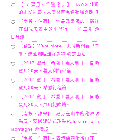
【17 蜜月．希臘-雅典】- DAY2 壯觀
的宙斯神殿。來奧林匹克運動場奔跑吧
【南投．住宿】- 雲品溫泉飯店．徜徉
在湖光美景中的小旅行．一泊二食 @
日月潭
【食記】Want More．天母新開幕早午
餐．奶油咖哩雞好銷魂 @芝山站
【2017 蜜月．希臘＋義大利 】- 自助
蜜月20天．義大利行程篇
【2017 蜜月．希臘＋義大利 】- 自助
蜜月20天．希臘行程篇
【2017 蜜月．希臘＋義大利 】- 自助
蜜月20天．費用紀錄篇~
【南投．甜點】- 藏身在山中的秘密甜
點屋．蒙塔妮法式甜點Pâtisserie à la
Montagne ＠清境
【南投．住宿】- 清境佛羅倫斯山莊．