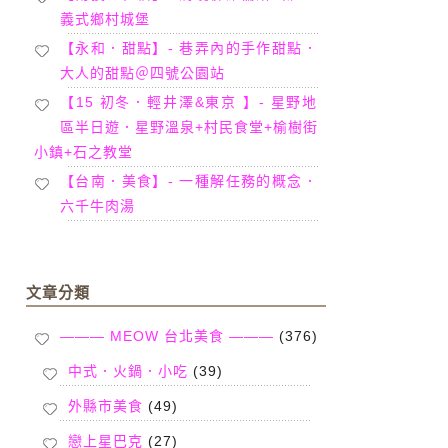
義式鄉村城堡
【永和．甜點】- 巷弄內的手作甜點．
大人的甜點＠四號公園站
【15 初冬．輕井澤&東京 】- 星野地
區半日遊．星野溫泉+村民食堂+榆樹街
小鎮+石之教堂
【台南．美食】- 一種解任務的概念．
六千牛肉湯
文章分類
——— MEOW 台北美食 ———
(376)
中式．火鍋．小吃
(39)
外縣市美食
(49)
戀上星巴克
(27)