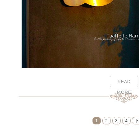
READ
MORE
Page Menu
1
2
3
4
下