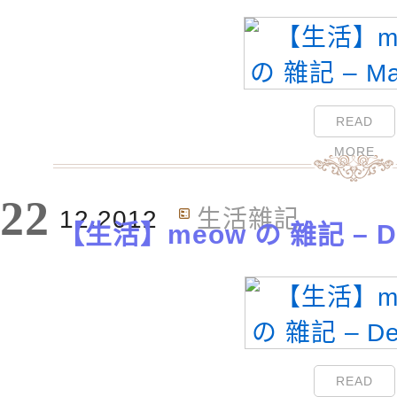
READ
MORE
22
12.2012
生活雜記
【生活】meow の 雜記 – De
READ