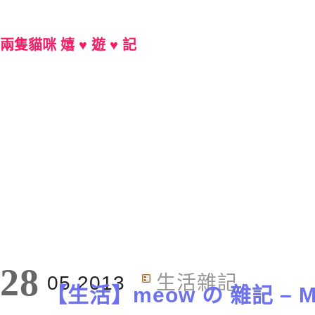
兩隻貓咪 嬉 ♥ 遊 ♥ 記
Main Menu
分類 : ——— MEOW碎碎念 ———
28
05.2013
生活雜記
【生活】meow の 雜記 – Ma