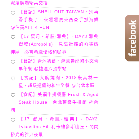
憲法廣場衛兵交接
【食記】SHELL OUT TAIWAN．別再
滑手機了．來嚐嚐馬來西亞手抓海鮮
@信義ATT 4 FUN
【17 蜜月．希臘-雅典】- DAY3 雅典
衛城(Acropolis)．見識壯觀的帕德嫩
神廟．必嘗希臘優格和咖啡
【食記】青沐初食．綠意盎然的小文青
早午餐 @捷運六張犁站
【食記】大腕燒肉．2018米其林一
星．超級過癮的和牛全餐 @台北東區
【食記】美福牛排餐廳 Fresh & Aged
Steak House．台北頂級牛排館 @內
湖
【17 蜜月．希臘-雅典】- DAY2
Lykavittos Hill 利卡維多斯山丘．閃閃
發光的雅典夜景