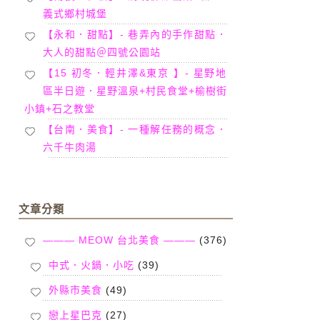
義式鄉村城堡
【永和．甜點】- 巷弄內的手作甜點．
大人的甜點＠四號公園站
【15 初冬．輕井澤&東京 】- 星野地
區半日遊．星野溫泉+村民食堂+榆樹街
小鎮+石之教堂
【台南．美食】- 一種解任務的概念．
六千牛肉湯
文章分類
——— MEOW 台北美食 ———
(376)
中式．火鍋．小吃
(39)
外縣市美食
(49)
戀上星巴克
(27)