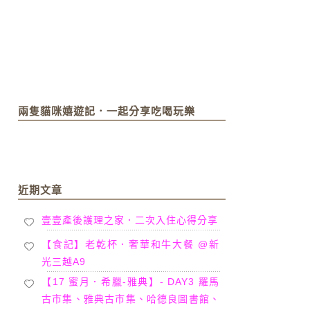
兩隻貓咪嬉遊記．一起分享吃喝玩樂
近期文章
壹壹產後護理之家．二次入住心得分享
【食記】老乾杯．奢華和牛大餐 @新
光三越A9
【17 蜜月．希臘-雅典】- DAY3 羅馬
古市集、雅典古市集、哈德良圖書館、