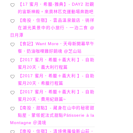
【17 蜜月．希臘-雅典】- DAY2 壯觀
的宙斯神殿。來奧林匹克運動場奔跑吧
【南投．住宿】- 雲品溫泉飯店．徜徉
在湖光美景中的小旅行．一泊二食 @
日月潭
【食記】Want More．天母新開幕早午
餐．奶油咖哩雞好銷魂 @芝山站
【2017 蜜月．希臘＋義大利 】- 自助
蜜月20天．義大利行程篇
【2017 蜜月．希臘＋義大利 】- 自助
蜜月20天．希臘行程篇
【2017 蜜月．希臘＋義大利 】- 自助
蜜月20天．費用紀錄篇~
【南投．甜點】- 藏身在山中的秘密甜
點屋．蒙塔妮法式甜點Pâtisserie à la
Montagne ＠清境
【南投．住宿】- 清境佛羅倫斯山莊．