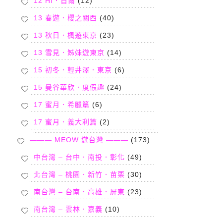
12 HI．首爾
(12)
13 春遊．櫻之關西
(40)
13 秋日．楓遊東京
(23)
13 雪見．姊妹遊東京
(14)
15 初冬．輕井澤．東京
(6)
15 曼谷華欣．度假趣
(24)
17 蜜月．希臘篇
(6)
17 蜜月．義大利篇
(2)
——— MEOW 遊台灣 ———
(173)
中台灣 – 台中．南投．彰化
(49)
北台灣 – 桃園．新竹．苗栗
(30)
南台灣 – 台南．高雄．屏東
(23)
南台灣 – 雲林．嘉義
(10)