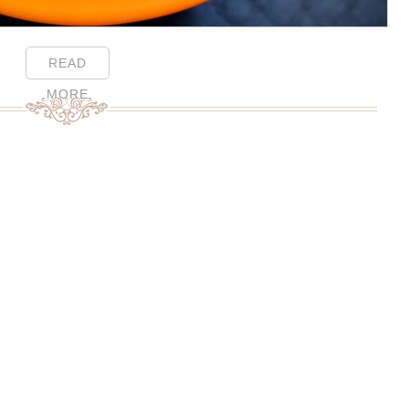
READ
MORE