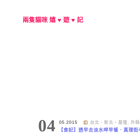
兩隻貓咪 嬉 ♥ 遊 ♥ 記
Main Menu
標籤 : 三姊妹
04
05.2015
台北．新北，基隆
,
外縣
【食記】透早去淡水呷早餐．真理街