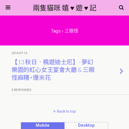
兩隻貓咪 嬉 ♥ 遊 ♥ 記
Tags › 三眼怪
2014-07-13
【13 秋日．楓遊迪士尼】- 夢幻
樂園的紅心女王宴會大廳 & 三眼
怪麻糬+爆米花
6 RESPONSES
Back to top
Mobile
Desktop