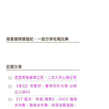
兩隻貓咪嬉遊記．一起分享吃喝玩樂
近期文章
壹壹產後護理之家．二次入住心得分享
【食記】老乾杯．奢華和牛大餐 @新
光三越A9
【17 蜜月．希臘-雅典】- DAY3 羅馬
古市集、雅典古市集、哈德良圖書館、