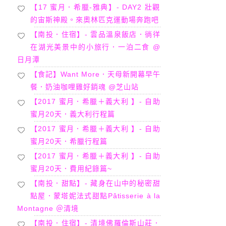
【17 蜜月．希臘-雅典】- DAY2 壯觀
的宙斯神殿。來奧林匹克運動場奔跑吧
【南投．住宿】- 雲品溫泉飯店．徜徉
在湖光美景中的小旅行．一泊二食 @
日月潭
【食記】Want More．天母新開幕早午
餐．奶油咖哩雞好銷魂 @芝山站
【2017 蜜月．希臘＋義大利 】- 自助
蜜月20天．義大利行程篇
【2017 蜜月．希臘＋義大利 】- 自助
蜜月20天．希臘行程篇
【2017 蜜月．希臘＋義大利 】- 自助
蜜月20天．費用紀錄篇~
【南投．甜點】- 藏身在山中的秘密甜
點屋．蒙塔妮法式甜點Pâtisserie à la
Montagne ＠清境
【南投．住宿】- 清境佛羅倫斯山莊．