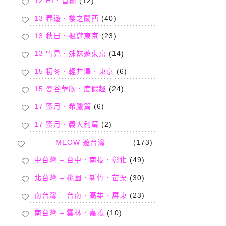
12 HI．首爾
(12)
13 春遊．櫻之關西
(40)
13 秋日．楓遊東京
(23)
13 雪見．姊妹遊東京
(14)
15 初冬．輕井澤．東京
(6)
15 曼谷華欣．度假趣
(24)
17 蜜月．希臘篇
(6)
17 蜜月．義大利篇
(2)
——— MEOW 遊台灣 ———
(173)
中台灣 – 台中．南投．彰化
(49)
北台灣 – 桃園．新竹．苗栗
(30)
南台灣 – 台南．高雄．屏東
(23)
南台灣 – 雲林．嘉義
(10)