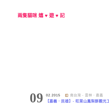
兩隻貓咪 嬉 ♥ 遊 ♥ 記
Main Menu
標籤 : 中正大學
09
02.2015
南台灣 - 雲林．嘉義
【嘉義．民雄】- 旺萊山鳳梨酥觀光