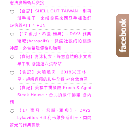
憲法廣場衛兵交接
【食記】SHELL OUT TAIWAN．別再
滑手機了．來嚐嚐馬來西亞手抓海鮮
@信義ATT 4 FUN
【17 蜜月．希臘-雅典】- DAY3 雅典
衛城(Acropolis)．見識壯觀的帕德嫩
神廟．必嘗希臘優格和咖啡
【食記】青沐初食．綠意盎然的小文青
早午餐 @捷運六張犁站
【食記】大腕燒肉．2018米其林一
星．超級過癮的和牛全餐 @台北東區
【食記】美福牛排餐廳 Fresh & Aged
Steak House．台北頂級牛排館 @內
湖
【17 蜜月．希臘-雅典】- DAY2
Lykavittos Hill 利卡維多斯山丘．閃閃
發光的雅典夜景