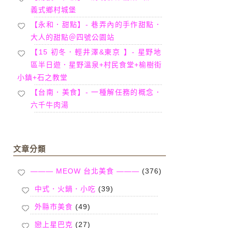
義式鄉村城堡
【永和．甜點】- 巷弄內的手作甜點．
大人的甜點＠四號公園站
【15 初冬．輕井澤&東京 】- 星野地
區半日遊．星野溫泉+村民食堂+榆樹街
小鎮+石之教堂
【台南．美食】- 一種解任務的概念．
六千牛肉湯
文章分類
——— MEOW 台北美食 ———
(376)
中式．火鍋．小吃
(39)
外縣市美食
(49)
戀上星巴克
(27)