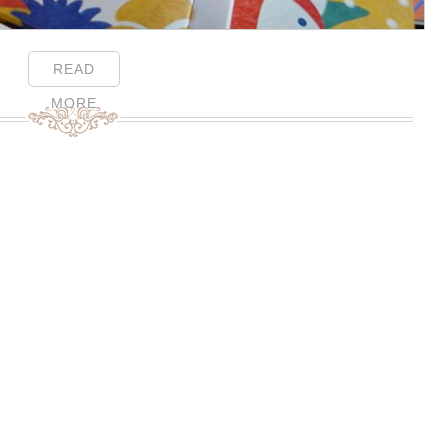
READ
MORE