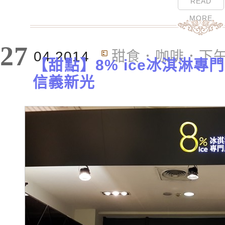
READ
MORE
27
04.2014
甜食．咖啡．下
【甜點】8% ice冰淇淋專
信義新光