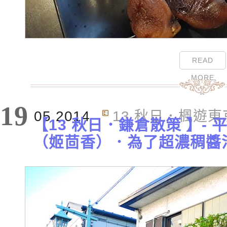
READ
MORE
19
05.2014
13 秋日．楓遊東
【13 秋日．鎌倉散策 】-
（姬茴香）．為了超濃稠醬