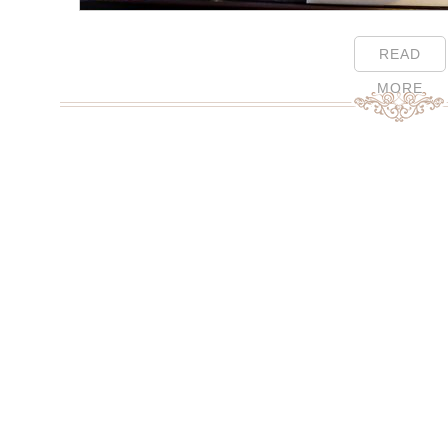
READ
MORE
Page Menu