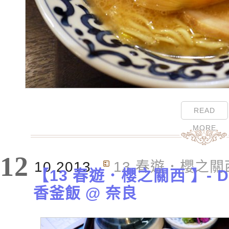
READ
MORE
12
10.2013
13 春遊．櫻之關
【13 春遊．櫻之關西 】- 
香釜飯 @ 奈良