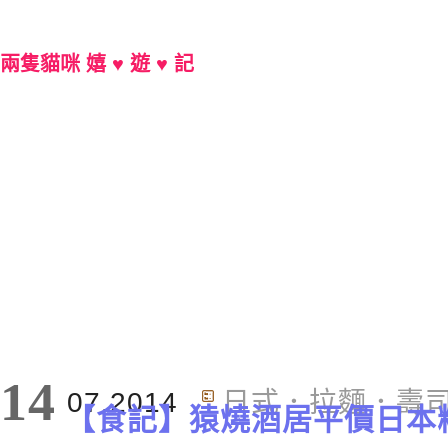
兩隻貓咪 嬉 ♥ 遊 ♥ 記
Main Menu
標籤 : 人氣
14
07.2014
日式．拉麵．壽
【食記】猿燒酒居平價日本料