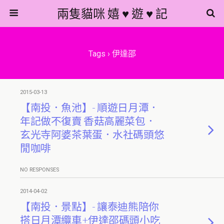
兩隻貓咪 嬉 ♥ 遊 ♥ 記
Tags › 伊達邵
2015-03-13
【南投．魚池】- 順遊日月潭．
年記做不復賣 香菇高麗菜包．
玄光寺阿婆茶葉蛋．水社碼頭悠
閒咖啡
NO RESPONSES
2014-04-02
【南投．景點】- 讓泰迪熊陪你
搭日月潭纜車+伊達邵碼頭小吃