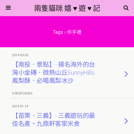
兩隻貓咪 嬉 ♥ 遊 ♥ 記
Tags › 伴手禮
2014-03-30
【南投．景點】- 揚名海外的台
灣小金磚．微熱山丘SunnyHills
鳳梨酥．必喝鳳梨冰沙
4 RESPONSES
2014-01-14
【苗栗．三義】- 三義遊玩的最
佳名產。九鼎軒客家米食