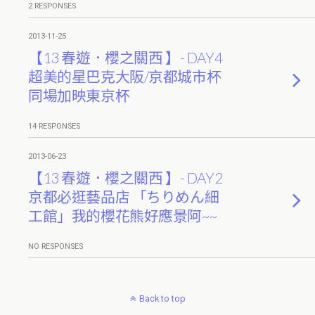
2 RESPONSES
2013-11-25
【13 春遊．櫻之關西 】- DAY4
超美的星巴克大阪/京都城市杯
同場加映東京杯
14 RESPONSES
2013-06-23
【13 春遊．櫻之關西 】- DAY2
京都必逛藝品店 「ちりめん細
工館」我的櫻花熊好應景阿~~
NO RESPONSES
Back to top