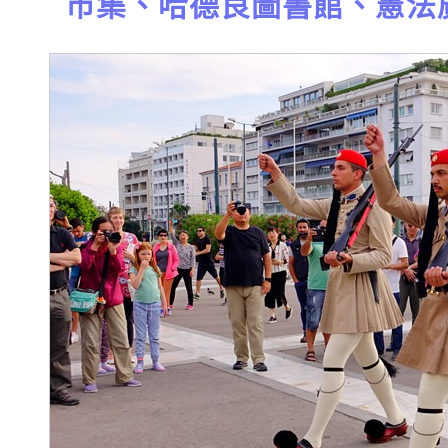
市集、哈德良圖書館、憲法