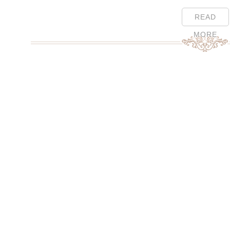
READ
MORE
Page Menu