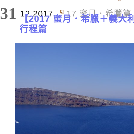
31
12.2017
17 蜜月．希臘篇
【2017 蜜月．希臘＋義大利
行程篇