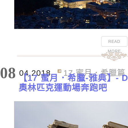
READ
MORE
08
04.2018
17 蜜月．希臘篇
【17 蜜月．希臘-雅典】- 
奧林匹克運動場奔跑吧