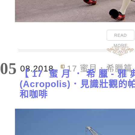
READ
MORE
05
08.2018
17 蜜月．希臘篇
【17 蜜月．希臘-雅典
(Acropolis)．見識壯
和咖啡