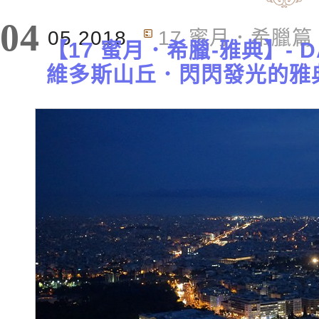
04
05.2018
17 蜜月．希臘篇
【17 蜜月．希臘-雅典】- DAY2
維多斯山丘．閃閃發光的雅