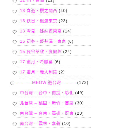
12 HI．首爾
(12)
13 春遊．櫻之關西
(40)
13 秋日．楓遊東京
(23)
13 雪見．姊妹遊東京
(14)
15 初冬．輕井澤．東京
(6)
15 曼谷華欣．度假趣
(24)
17 蜜月．希臘篇
(6)
17 蜜月．義大利篇
(2)
——— MEOW 遊台灣 ———
(173)
中台灣 – 台中．南投．彰化
(49)
北台灣 – 桃園．新竹．苗栗
(30)
南台灣 – 台南．高雄．屏東
(23)
南台灣 – 雲林．嘉義
(10)