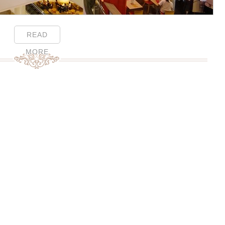
READ
MORE