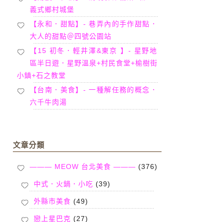
義式鄉村城堡
【永和．甜點】- 巷弄內的手作甜點．
大人的甜點＠四號公園站
【15 初冬．輕井澤&東京 】- 星野地
區半日遊．星野溫泉+村民食堂+榆樹街
小鎮+石之教堂
【台南．美食】- 一種解任務的概念．
六千牛肉湯
文章分類
——— MEOW 台北美食 ———
(376)
中式．火鍋．小吃
(39)
外縣市美食
(49)
戀上星巴克
(27)