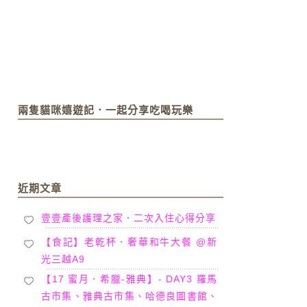
兩隻貓咪嬉遊記．一起分享吃喝玩樂
近期文章
壹壹產後護理之家．二次入住心得分享
【食記】老乾杯．奢華和牛大餐 @新
光三越A9
【17 蜜月．希臘-雅典】- DAY3 羅馬
古市集、雅典古市集、哈德良圖書館、