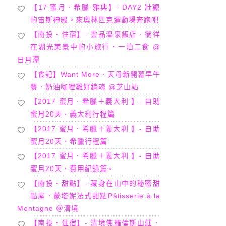
【17 蜜月．希臘-雅典】- DAY2 壯觀
的宙斯神殿。來奧林匹克運動場奔跑吧
【南投．住宿】- 雲品溫泉飯店．徜徉
在湖光美景中的小旅行．一泊二食 @
日月潭
【食記】Want More．天母新開幕早午
餐．奶油咖哩雞好銷魂 @芝山站
【2017 蜜月．希臘＋義大利 】- 自助
蜜月20天．義大利行程篇
【2017 蜜月．希臘＋義大利 】- 自助
蜜月20天．希臘行程篇
【2017 蜜月．希臘＋義大利 】- 自助
蜜月20天．費用紀錄篇~
【南投．甜點】- 藏身在山中的秘密甜
點屋．蒙塔妮法式甜點Pâtisserie à la
Montagne ＠清境
【南投．住宿】- 清境佛羅倫斯山莊．