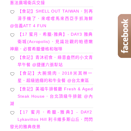
憲法廣場衛兵交接
【食記】SHELL OUT TAIWAN．別再
滑手機了．來嚐嚐馬來西亞手抓海鮮
@信義ATT 4 FUN
【17 蜜月．希臘-雅典】- DAY3 雅典
衛城(Acropolis)．見識壯觀的帕德嫩
神廟．必嘗希臘優格和咖啡
【食記】青沐初食．綠意盎然的小文青
早午餐 @捷運六張犁站
【食記】大腕燒肉．2018米其林一
星．超級過癮的和牛全餐 @台北東區
【食記】美福牛排餐廳 Fresh & Aged
Steak House．台北頂級牛排館 @內
湖
【17 蜜月．希臘-雅典】- DAY2
Lykavittos Hill 利卡維多斯山丘．閃閃
發光的雅典夜景