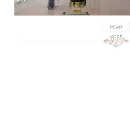
READ
MORE
Page Menu