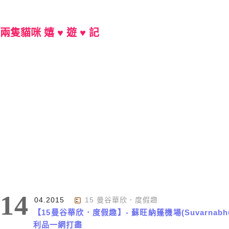
兩隻貓咪 嬉 ♥ 遊 ♥ 記
Main Menu
標籤 : VAT REFUND
14
04.2015
15 曼谷華欣．度假趣
【15曼谷華欣．度假趣】- 蘇旺納蓬機場(Suvarnabh
利品一網打盡