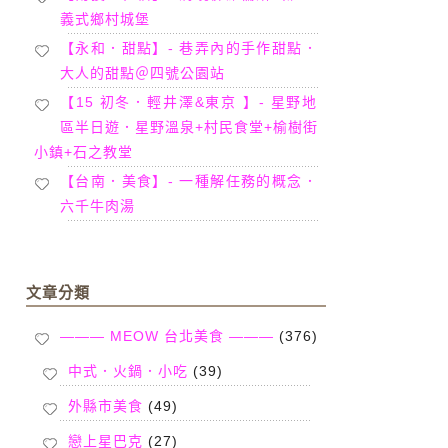
義式鄉村城堡
【永和．甜點】- 巷弄內的手作甜點．
大人的甜點＠四號公園站
【15 初冬．輕井澤&東京 】- 星野地
區半日遊．星野溫泉+村民食堂+榆樹街
小鎮+石之教堂
【台南．美食】- 一種解任務的概念．
六千牛肉湯
文章分類
——— MEOW 台北美食 ———
(376)
中式．火鍋．小吃
(39)
外縣市美食
(49)
戀上星巴克
(27)