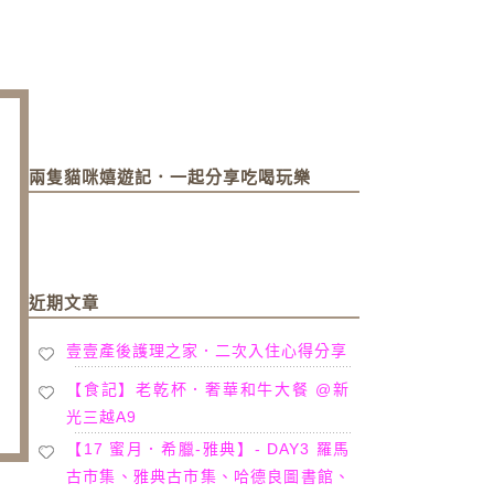
兩隻貓咪嬉遊記．一起分享吃喝玩樂
近期文章
壹壹產後護理之家．二次入住心得分享
【食記】老乾杯．奢華和牛大餐 @新
光三越A9
【17 蜜月．希臘-雅典】- DAY3 羅馬
古市集、雅典古市集、哈德良圖書館、