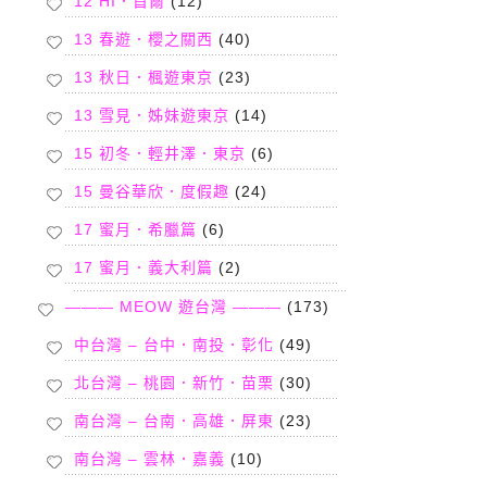
12 HI．首爾
(12)
13 春遊．櫻之關西
(40)
13 秋日．楓遊東京
(23)
13 雪見．姊妹遊東京
(14)
15 初冬．輕井澤．東京
(6)
15 曼谷華欣．度假趣
(24)
17 蜜月．希臘篇
(6)
17 蜜月．義大利篇
(2)
——— MEOW 遊台灣 ———
(173)
中台灣 – 台中．南投．彰化
(49)
北台灣 – 桃園．新竹．苗栗
(30)
南台灣 – 台南．高雄．屏東
(23)
南台灣 – 雲林．嘉義
(10)