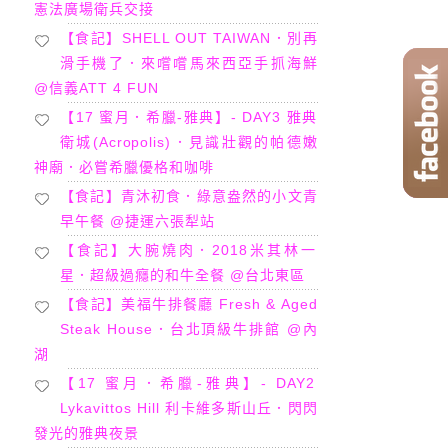
憲法廣場衛兵交接
【食記】SHELL OUT TAIWAN．別再
滑手機了．來嚐嚐馬來西亞手抓海鮮
@信義ATT 4 FUN
【17 蜜月．希臘-雅典】- DAY3 雅典
衛城(Acropolis)．見識壯觀的帕德嫩
神廟．必嘗希臘優格和咖啡
【食記】青沐初食．綠意盎然的小文青
早午餐 @捷運六張犁站
【食記】大腕燒肉．2018米其林一
星．超級過癮的和牛全餐 @台北東區
【食記】美福牛排餐廳 Fresh & Aged
Steak House．台北頂級牛排館 @內
湖
【17 蜜月．希臘-雅典】- DAY2
Lykavittos Hill 利卡維多斯山丘．閃閃
發光的雅典夜景