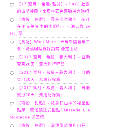
【17 蜜月．希臘-雅典】- DAY2 壯觀
的宙斯神殿。來奧林匹克運動場奔跑吧
【南投．住宿】- 雲品溫泉飯店．徜徉
在湖光美景中的小旅行．一泊二食 @
日月潭
【食記】Want More．天母新開幕早午
餐．奶油咖哩雞好銷魂 @芝山站
【2017 蜜月．希臘＋義大利 】- 自助
蜜月20天．義大利行程篇
【2017 蜜月．希臘＋義大利 】- 自助
蜜月20天．希臘行程篇
【2017 蜜月．希臘＋義大利 】- 自助
蜜月20天．費用紀錄篇~
【南投．甜點】- 藏身在山中的秘密甜
點屋．蒙塔妮法式甜點Pâtisserie à la
Montagne ＠清境
【南投．住宿】- 清境佛羅倫斯山莊．