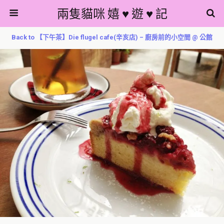
兩隻貓咪 嬉 ♥ 遊 ♥ 記
Back to 【下午茶】Die flugel cafe(辛亥店) – 廚房前的小空間 @ 公館