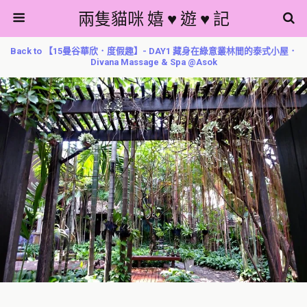
兩隻貓咪 嬉 ♥ 遊 ♥ 記
Back to 【15曼谷華欣．度假趣】- DAY1 藏身在綠意叢林間的泰式小屋．
Divana Massage & Spa @Asok