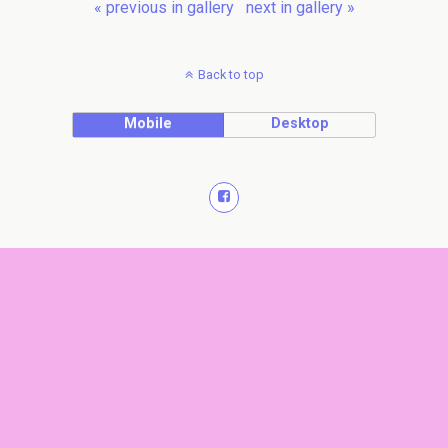
« previous in gallery
next in gallery »
Back to top
Mobile
Desktop