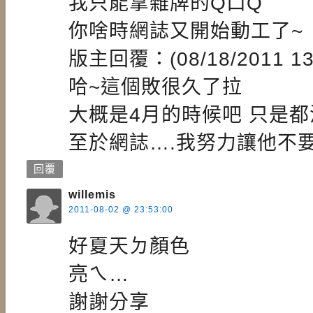
我只能拿雜牌的Q口Q
你啥時網誌又開始動工了~
版主回覆：(08/18/2011 13:
哈~這個敗很久了拉
大概是4月的時候吧 只是都
至於網誌….我努力讓他不要
回覆
willemis
2011-08-02 @ 23:53:00
好夏天ㄉ顏色
亮ㄟ…
謝謝分享