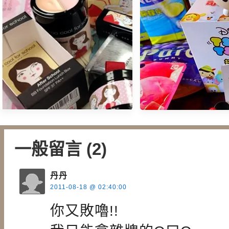
【12 Hi．Seoul 】- TOO COOL
FOR SCHOOL 韓國必敗彩妝品
一般留言 (2)
牌大分享
丹丹
【超商集點】全家 Tsum
2011-08-18 @ 02:40:00
愛在一起．迪士尼/皮
你又敗嚕!!
具超可愛．忍不住淪陷
集點小撇步