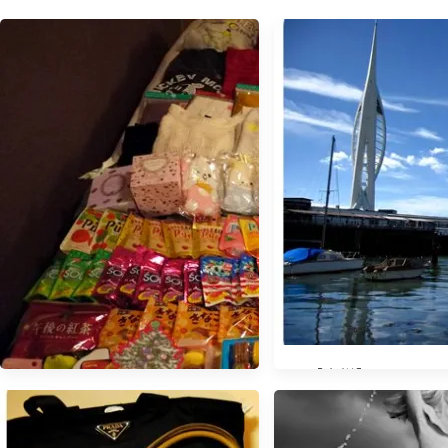
【血拼】Gunwharf 
Outlet @ Portsmou