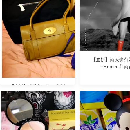
【13 秋日．楓遊東京 】- 買到欲
罷不能的戰利品 - 藥妝篇
【血拼】雨天也有
~Hunter 紅
【血拼】我的第一棵桑葚樹
~Mulberry Alexa Bag