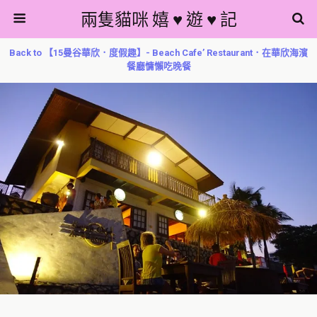
兩隻貓咪 嬉 ♥ 遊 ♥ 記
Back to 【15曼谷華欣．度假趣】- Beach Cafe’ Restaurant．在華欣海濱
餐廳慵懶吃晚餐