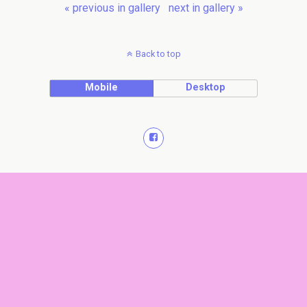
« previous in gallery
next in gallery »
Back to top
Mobile
Desktop