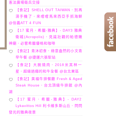
憲法廣場衛兵交接
【食記】SHELL OUT TAIWAN．別再
滑手機了．來嚐嚐馬來西亞手抓海鮮
@信義ATT 4 FUN
【17 蜜月．希臘-雅典】- DAY3 雅典
衛城(Acropolis)．見識壯觀的帕德嫩
神廟．必嘗希臘優格和咖啡
【食記】青沐初食．綠意盎然的小文青
早午餐 @捷運六張犁站
【食記】大腕燒肉．2018米其林一
星．超級過癮的和牛全餐 @台北東區
【食記】美福牛排餐廳 Fresh & Aged
Steak House．台北頂級牛排館 @內
湖
【17 蜜月．希臘-雅典】- DAY2
Lykavittos Hill 利卡維多斯山丘．閃閃
發光的雅典夜景