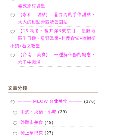
義式鄉村城堡
【永和．甜點】- 巷弄內的手作甜點．
大人的甜點＠四號公園站
【15 初冬．輕井澤&東京 】- 星野地
區半日遊．星野溫泉+村民食堂+榆樹街
小鎮+石之教堂
【台南．美食】- 一種解任務的概念．
六千牛肉湯
文章分類
——— MEOW 台北美食 ———
(376)
中式．火鍋．小吃
(39)
外縣市美食
(49)
戀上星巴克
(27)