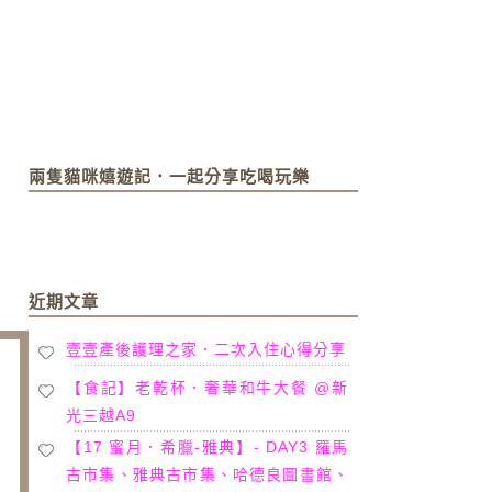
兩隻貓咪嬉遊記．一起分享吃喝玩樂
近期文章
壹壹產後護理之家．二次入住心得分享
【食記】老乾杯．奢華和牛大餐 @新
光三越A9
【17 蜜月．希臘-雅典】- DAY3 羅馬
古市集、雅典古市集、哈德良圖書館、