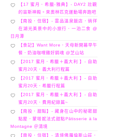
【17 蜜月．希臘-雅典】- DAY2 壯觀
的宙斯神殿。來奧林匹克運動場奔跑吧
【南投．住宿】- 雲品溫泉飯店．徜徉
在湖光美景中的小旅行．一泊二食 @
日月潭
【食記】Want More．天母新開幕早午
餐．奶油咖哩雞好銷魂 @芝山站
【2017 蜜月．希臘＋義大利 】- 自助
蜜月20天．義大利行程篇
【2017 蜜月．希臘＋義大利 】- 自助
蜜月20天．希臘行程篇
【2017 蜜月．希臘＋義大利 】- 自助
蜜月20天．費用紀錄篇~
【南投．甜點】- 藏身在山中的秘密甜
點屋．蒙塔妮法式甜點Pâtisserie à la
Montagne ＠清境
【南投．住宿】- 清境佛羅倫斯山莊．