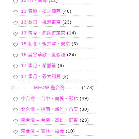
12 HI．首爾
(12)
13 春遊．櫻之關西
(40)
13 秋日．楓遊東京
(23)
13 雪見．姊妹遊東京
(14)
15 初冬．輕井澤．東京
(6)
15 曼谷華欣．度假趣
(24)
17 蜜月．希臘篇
(6)
17 蜜月．義大利篇
(2)
——— MEOW 遊台灣 ———
(173)
中台灣 – 台中．南投．彰化
(49)
北台灣 – 桃園．新竹．苗栗
(30)
南台灣 – 台南．高雄．屏東
(23)
南台灣 – 雲林．嘉義
(10)