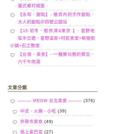
義式鄉村城堡
【永和．甜點】- 巷弄內的手作甜點．
大人的甜點＠四號公園站
【15 初冬．輕井澤&東京 】- 星野地
區半日遊．星野溫泉+村民食堂+榆樹街
小鎮+石之教堂
【台南．美食】- 一種解任務的概念．
六千牛肉湯
文章分類
——— MEOW 台北美食 ———
(376)
中式．火鍋．小吃
(39)
外縣市美食
(49)
戀上星巴克
(27)