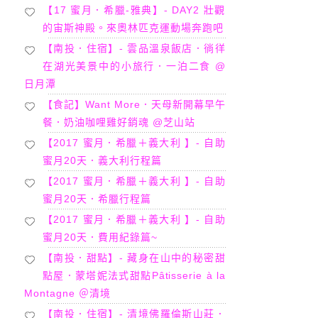
【17 蜜月．希臘-雅典】- DAY2 壯觀
的宙斯神殿。來奧林匹克運動場奔跑吧
【南投．住宿】- 雲品溫泉飯店．徜徉
在湖光美景中的小旅行．一泊二食 @
日月潭
【食記】Want More．天母新開幕早午
餐．奶油咖哩雞好銷魂 @芝山站
【2017 蜜月．希臘＋義大利 】- 自助
蜜月20天．義大利行程篇
【2017 蜜月．希臘＋義大利 】- 自助
蜜月20天．希臘行程篇
【2017 蜜月．希臘＋義大利 】- 自助
蜜月20天．費用紀錄篇~
【南投．甜點】- 藏身在山中的秘密甜
點屋．蒙塔妮法式甜點Pâtisserie à la
Montagne ＠清境
【南投．住宿】- 清境佛羅倫斯山莊．