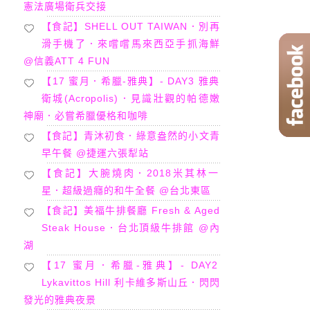
憲法廣場衛兵交接
【食記】SHELL OUT TAIWAN．別再
滑手機了．來嚐嚐馬來西亞手抓海鮮
@信義ATT 4 FUN
【17 蜜月．希臘-雅典】- DAY3 雅典
衛城(Acropolis)．見識壯觀的帕德嫩
神廟．必嘗希臘優格和咖啡
【食記】青沐初食．綠意盎然的小文青
早午餐 @捷運六張犁站
【食記】大腕燒肉．2018米其林一
星．超級過癮的和牛全餐 @台北東區
【食記】美福牛排餐廳 Fresh & Aged
Steak House．台北頂級牛排館 @內
湖
【17 蜜月．希臘-雅典】- DAY2
Lykavittos Hill 利卡維多斯山丘．閃閃
發光的雅典夜景