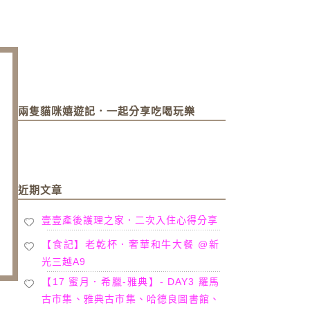
兩隻貓咪嬉遊記．一起分享吃喝玩樂
近期文章
壹壹產後護理之家．二次入住心得分享
【食記】老乾杯．奢華和牛大餐 @新
光三越A9
【17 蜜月．希臘-雅典】- DAY3 羅馬
古市集、雅典古市集、哈德良圖書館、