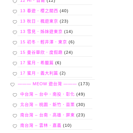
12 HI．首爾
(12)
13 春遊．櫻之關西
(40)
13 秋日．楓遊東京
(23)
13 雪見．姊妹遊東京
(14)
15 初冬．輕井澤．東京
(6)
15 曼谷華欣．度假趣
(24)
17 蜜月．希臘篇
(6)
17 蜜月．義大利篇
(2)
——— MEOW 遊台灣 ———
(173)
中台灣 – 台中．南投．彰化
(49)
北台灣 – 桃園．新竹．苗栗
(30)
南台灣 – 台南．高雄．屏東
(23)
南台灣 – 雲林．嘉義
(10)