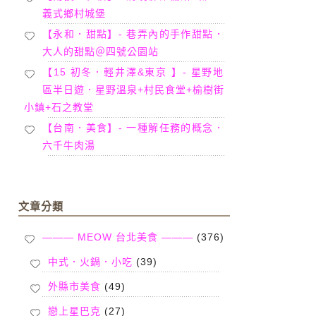
義式鄉村城堡
【永和．甜點】- 巷弄內的手作甜點．
大人的甜點＠四號公園站
【15 初冬．輕井澤&東京 】- 星野地
區半日遊．星野溫泉+村民食堂+榆樹街
小鎮+石之教堂
【台南．美食】- 一種解任務的概念．
六千牛肉湯
文章分類
——— MEOW 台北美食 ———
(376)
中式．火鍋．小吃
(39)
外縣市美食
(49)
戀上星巴克
(27)