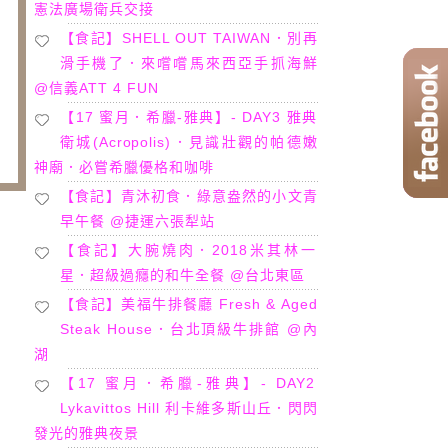
憲法廣場衛兵交接
【食記】SHELL OUT TAIWAN．別再
滑手機了．來嚐嚐馬來西亞手抓海鮮
@信義ATT 4 FUN
【17 蜜月．希臘-雅典】- DAY3 雅典
衛城(Acropolis)．見識壯觀的帕德嫩
神廟．必嘗希臘優格和咖啡
【食記】青沐初食．綠意盎然的小文青
早午餐 @捷運六張犁站
【食記】大腕燒肉．2018米其林一
星．超級過癮的和牛全餐 @台北東區
【食記】美福牛排餐廳 Fresh & Aged
Steak House．台北頂級牛排館 @內
湖
【17 蜜月．希臘-雅典】- DAY2
Lykavittos Hill 利卡維多斯山丘．閃閃
發光的雅典夜景