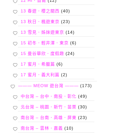
12 HI．首爾
(12)
13 春遊．櫻之關西
(40)
13 秋日．楓遊東京
(23)
13 雪見．姊妹遊東京
(14)
15 初冬．輕井澤．東京
(6)
15 曼谷華欣．度假趣
(24)
17 蜜月．希臘篇
(6)
17 蜜月．義大利篇
(2)
——— MEOW 遊台灣 ———
(173)
中台灣 – 台中．南投．彰化
(49)
北台灣 – 桃園．新竹．苗栗
(30)
南台灣 – 台南．高雄．屏東
(23)
南台灣 – 雲林．嘉義
(10)