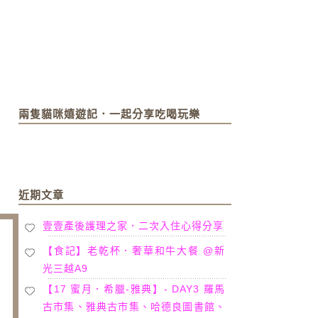
兩隻貓咪嬉遊記．一起分享吃喝玩樂
近期文章
壹壹產後護理之家．二次入住心得分享
【食記】老乾杯．奢華和牛大餐 @新
光三越A9
【17 蜜月．希臘-雅典】- DAY3 羅馬
古市集、雅典古市集、哈德良圖書館、