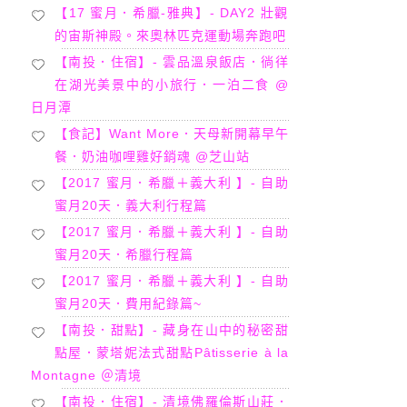
【17 蜜月．希臘-雅典】- DAY2 壯觀
的宙斯神殿。來奧林匹克運動場奔跑吧
【南投．住宿】- 雲品溫泉飯店．徜徉
在湖光美景中的小旅行．一泊二食 @
日月潭
【食記】Want More．天母新開幕早午
餐．奶油咖哩雞好銷魂 @芝山站
【2017 蜜月．希臘＋義大利 】- 自助
蜜月20天．義大利行程篇
【2017 蜜月．希臘＋義大利 】- 自助
蜜月20天．希臘行程篇
【2017 蜜月．希臘＋義大利 】- 自助
蜜月20天．費用紀錄篇~
【南投．甜點】- 藏身在山中的秘密甜
點屋．蒙塔妮法式甜點Pâtisserie à la
Montagne ＠清境
【南投．住宿】- 清境佛羅倫斯山莊．