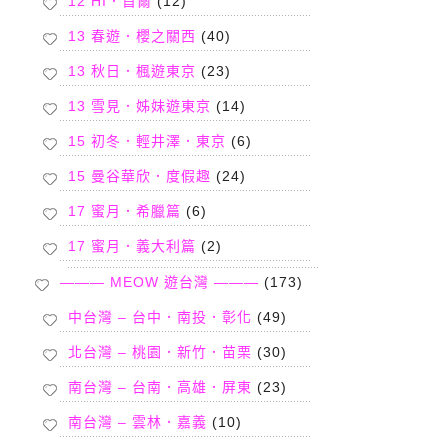
12 HI．首爾
(12)
13 春遊．櫻之關西
(40)
13 秋日．楓遊東京
(23)
13 雪見．姊妹遊東京
(14)
15 初冬．輕井澤．東京
(6)
15 曼谷華欣．度假趣
(24)
17 蜜月．希臘篇
(6)
17 蜜月．義大利篇
(2)
——— MEOW 遊台灣 ———
(173)
中台灣 – 台中．南投．彰化
(49)
北台灣 – 桃園．新竹．苗栗
(30)
南台灣 – 台南．高雄．屏東
(23)
南台灣 – 雲林．嘉義
(10)