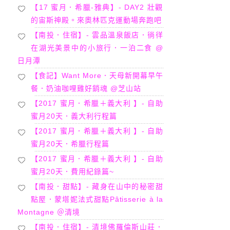
【17 蜜月．希臘-雅典】- DAY2 壯觀
的宙斯神殿。來奧林匹克運動場奔跑吧
【南投．住宿】- 雲品溫泉飯店．徜徉
在湖光美景中的小旅行．一泊二食 @
日月潭
【食記】Want More．天母新開幕早午
餐．奶油咖哩雞好銷魂 @芝山站
【2017 蜜月．希臘＋義大利 】- 自助
蜜月20天．義大利行程篇
【2017 蜜月．希臘＋義大利 】- 自助
蜜月20天．希臘行程篇
【2017 蜜月．希臘＋義大利 】- 自助
蜜月20天．費用紀錄篇~
【南投．甜點】- 藏身在山中的秘密甜
點屋．蒙塔妮法式甜點Pâtisserie à la
Montagne ＠清境
【南投．住宿】- 清境佛羅倫斯山莊．