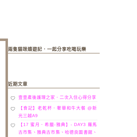
兩隻貓咪嬉遊記．一起分享吃喝玩樂
近期文章
壹壹產後護理之家．二次入住心得分享
【食記】老乾杯．奢華和牛大餐 @新
光三越A9
【17 蜜月．希臘-雅典】- DAY3 羅馬
古市集、雅典古市集、哈德良圖書館、