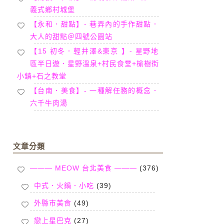
義式鄉村城堡
【永和．甜點】- 巷弄內的手作甜點．
大人的甜點＠四號公園站
【15 初冬．輕井澤&東京 】- 星野地
區半日遊．星野溫泉+村民食堂+榆樹街
小鎮+石之教堂
【台南．美食】- 一種解任務的概念．
六千牛肉湯
文章分類
——— MEOW 台北美食 ———
(376)
中式．火鍋．小吃
(39)
外縣市美食
(49)
戀上星巴克
(27)