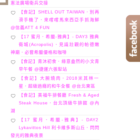
憲法廣場衛兵交接
【食記】SHELL OUT TAIWAN．別再
滑手機了．來嚐嚐馬來西亞手抓海鮮
@信義ATT 4 FUN
【17 蜜月．希臘-雅典】- DAY3 雅典
衛城(Acropolis)．見識壯觀的帕德嫩
神廟．必嘗希臘優格和咖啡
【食記】青沐初食．綠意盎然的小文青
早午餐 @捷運六張犁站
【食記】大腕燒肉．2018米其林一
星．超級過癮的和牛全餐 @台北東區
【食記】美福牛排餐廳 Fresh & Aged
Steak House．台北頂級牛排館 @內
湖
【17 蜜月．希臘-雅典】- DAY2
Lykavittos Hill 利卡維多斯山丘．閃閃
發光的雅典夜景