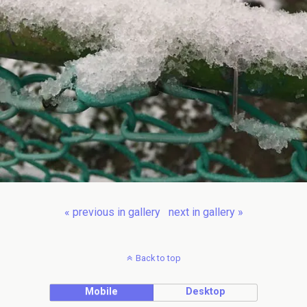
« previous in gallery
next in gallery »
Back to top
Mobile
Desktop