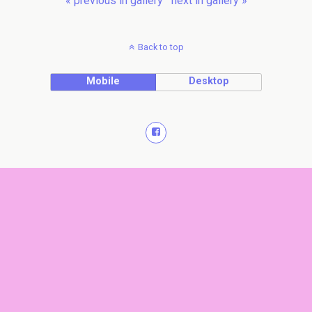
« previous in gallery
next in gallery »
Back to top
Mobile
Desktop