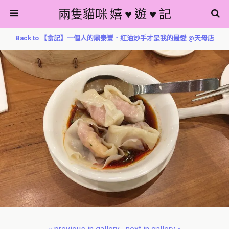
兩隻貓咪 嬉 ♥ 遊 ♥ 記
Back to 【食記】一個人的鼎泰豐．紅油炒手才是我的最愛 @天母店