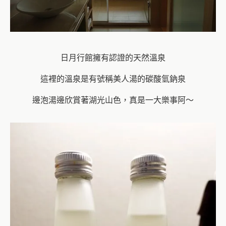
日月行館擁有認證的天然溫泉
這裡的溫泉是有號稱美人湯的碳酸氫鈉泉
邊泡湯邊欣賞著湖光山色，真是一大樂事阿～