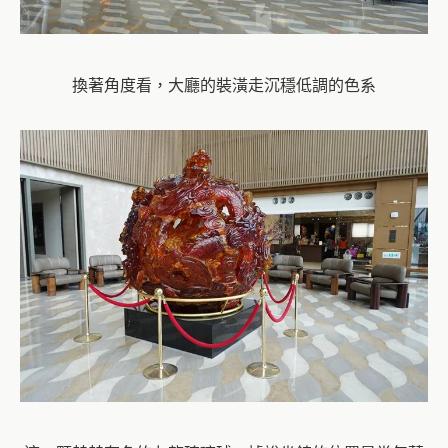
換著角度看，大廳的裝潢走沉穩低調的色系