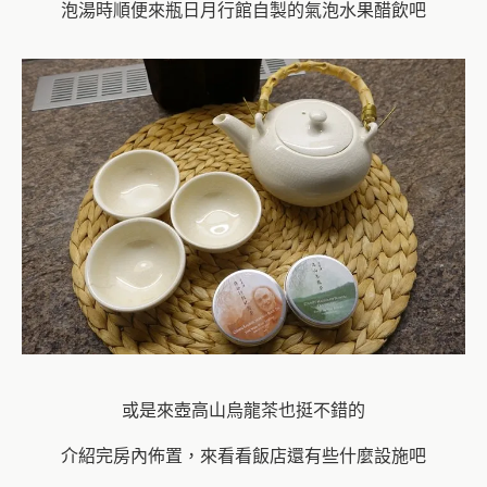
泡湯時順便來瓶日月行館自製的氣泡水果醋飲吧
或是來壺高山烏龍茶也挺不錯的
介紹完房內佈置，來看看飯店還有些什麼設施吧