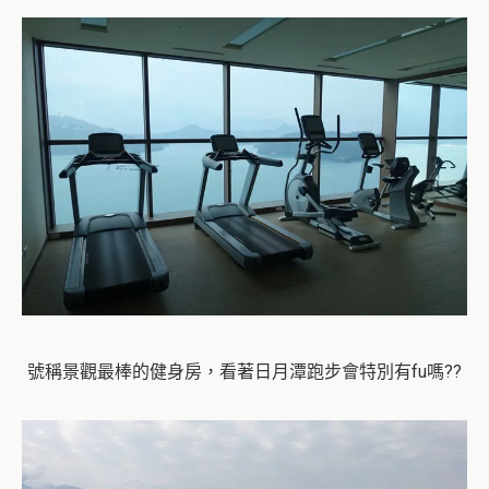
號稱景觀最棒的健身房，看著日月潭跑步會特別有fu嗎??