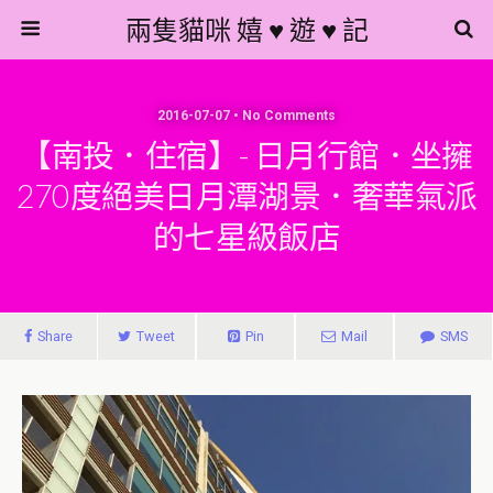
兩隻貓咪 嬉 ♥ 遊 ♥ 記
2016-07-07 • No Comments
【南投．住宿】- 日月行館．坐擁
270度絕美日月潭湖景．奢華氣派
的七星級飯店
Share
Tweet
Pin
Mail
SMS