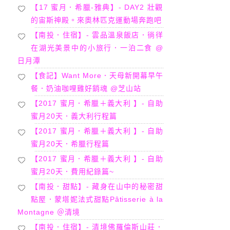
【17 蜜月．希臘-雅典】- DAY2 壯觀
的宙斯神殿。來奧林匹克運動場奔跑吧
【南投．住宿】- 雲品溫泉飯店．徜徉
在湖光美景中的小旅行．一泊二食 @
日月潭
【食記】Want More．天母新開幕早午
餐．奶油咖哩雞好銷魂 @芝山站
【2017 蜜月．希臘＋義大利 】- 自助
蜜月20天．義大利行程篇
【2017 蜜月．希臘＋義大利 】- 自助
蜜月20天．希臘行程篇
【2017 蜜月．希臘＋義大利 】- 自助
蜜月20天．費用紀錄篇~
【南投．甜點】- 藏身在山中的秘密甜
點屋．蒙塔妮法式甜點Pâtisserie à la
Montagne ＠清境
【南投．住宿】- 清境佛羅倫斯山莊．