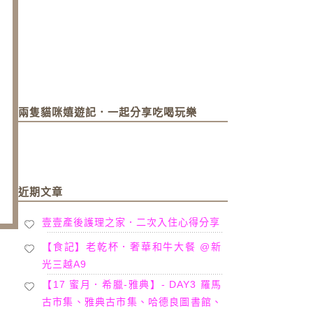
兩隻貓咪嬉遊記．一起分享吃喝玩樂
近期文章
壹壹產後護理之家．二次入住心得分享
【食記】老乾杯．奢華和牛大餐 @新
光三越A9
【17 蜜月．希臘-雅典】- DAY3 羅馬
古市集、雅典古市集、哈德良圖書館、