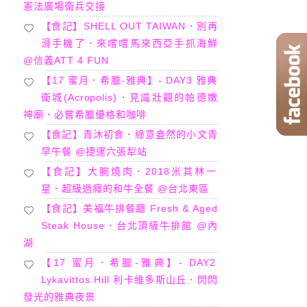
憲法廣場衛兵交接
【食記】SHELL OUT TAIWAN．別再
滑手機了．來嚐嚐馬來西亞手抓海鮮
@信義ATT 4 FUN
【17 蜜月．希臘-雅典】- DAY3 雅典
衛城(Acropolis)．見識壯觀的帕德嫩
神廟．必嘗希臘優格和咖啡
【食記】青沐初食．綠意盎然的小文青
早午餐 @捷運六張犁站
【食記】大腕燒肉．2018米其林一
星．超級過癮的和牛全餐 @台北東區
【食記】美福牛排餐廳 Fresh & Aged
Steak House．台北頂級牛排館 @內
湖
【17 蜜月．希臘-雅典】- DAY2
Lykavittos Hill 利卡維多斯山丘．閃閃
發光的雅典夜景