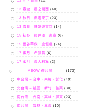
12 HI．首爾
(12)
13 春遊．櫻之關西
(40)
13 秋日．楓遊東京
(23)
13 雪見．姊妹遊東京
(14)
15 初冬．輕井澤．東京
(6)
15 曼谷華欣．度假趣
(24)
17 蜜月．希臘篇
(6)
17 蜜月．義大利篇
(2)
——— MEOW 遊台灣 ———
(173)
中台灣 – 台中．南投．彰化
(49)
北台灣 – 桃園．新竹．苗栗
(30)
南台灣 – 台南．高雄．屏東
(23)
南台灣 – 雲林．嘉義
(10)