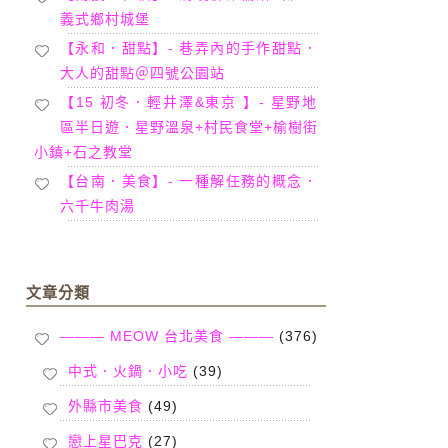
義式鄉村城堡
【永和．甜點】- 巷弄內的手作甜點．
大人的甜點＠四號公園站
【15 初冬．輕井澤&東京 】- 星野地
區半日遊．星野溫泉+村民食堂+榆樹街
小鎮+石之教堂
【台南．美食】- 一種解任務的概念．
六千牛肉湯
文章分類
——— MEOW 台北美食 ———
(376)
中式．火鍋．小吃
(39)
外縣市美食
(49)
戀上星巴克
(27)