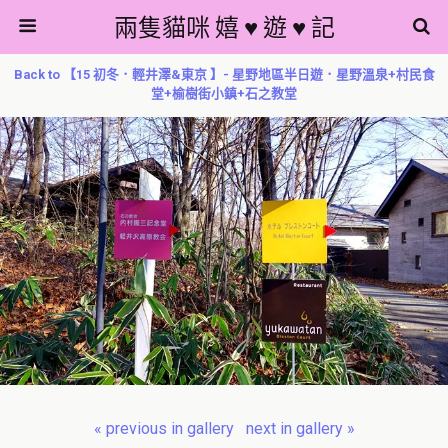
兩隻貓咪 嬉 ♥ 遊 ♥ 記
Back to 【15 初冬．輕井澤&東京 】- 星野地區半日遊．星野溫泉+村民食
堂+榆樹街小鎮+石之教堂
« previous in gallery
next in gallery »