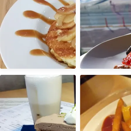
【新竹．新埔】- 普
屋餐廳．南寮漁港
【食記】有濃濃雞蛋香的日式厚
【13 秋日．鎌倉散策 】
鬆餅 Jamling Cafe @信義安和
來自澳洲的世界第一
站
光沙灘和美味的鬆餅