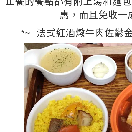
正餐的餐點都有附上湯和麵包
惠，而且免收一
*~ 法式紅酒燉牛肉佐鬱金香