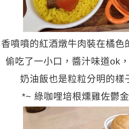
香噴噴的紅酒燉牛肉裝在橘色
偷吃了一小口，醬汁味道ok
奶油飯也是粒粒分明的樣
*~ 綠咖哩培根燻雞佐鬱金香