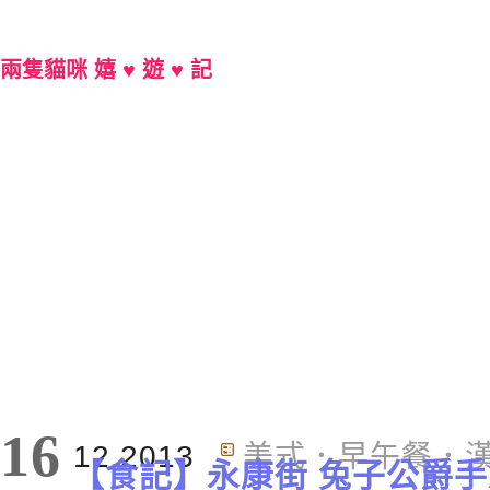
兩隻貓咪 嬉 ♥ 遊 ♥ 記
Main Menu
16
12.2013
美式．早午餐．
【食記】永康街 兔子公爵手