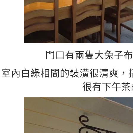
門口有兩隻大兔子
室內白綠相間的裝潢很清爽，
很有下午茶的