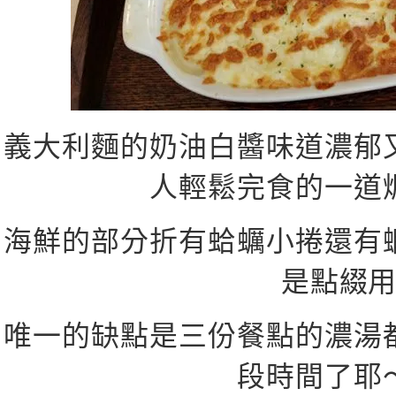
義大利麵的奶油白醬味道濃郁
人輕鬆完食的一道
海鮮的部分折有蛤蠣小捲還有
是點綴
唯一的缺點是三份餐點的濃湯
段時間了耶