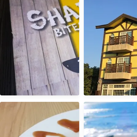
【食記】來吃早午餐 鯊魚咬吐司
～