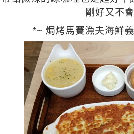
剛好又不
*~ 焗烤馬賽漁夫海鮮義大