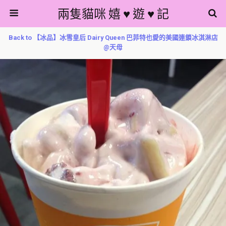
兩隻貓咪 嬉 ♥ 遊 ♥ 記
Back to 【冰品】冰雪皇后 Dairy Queen 巴菲特也愛的美國連鎖冰淇淋店
@天母