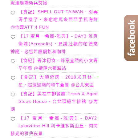
憲法廣場衛兵交接
【食記】SHELL OUT TAIWAN．別再
滑手機了．來嚐嚐馬來西亞手抓海鮮
@信義ATT 4 FUN
【17 蜜月．希臘-雅典】- DAY3 雅典
衛城(Acropolis)．見識壯觀的帕德嫩
神廟．必嘗希臘優格和咖啡
【食記】青沐初食．綠意盎然的小文青
早午餐 @捷運六張犁站
【食記】大腕燒肉．2018米其林一
星．超級過癮的和牛全餐 @台北東區
【食記】美福牛排餐廳 Fresh & Aged
Steak House．台北頂級牛排館 @內
湖
【17 蜜月．希臘-雅典】- DAY2
Lykavittos Hill 利卡維多斯山丘．閃閃
發光的雅典夜景