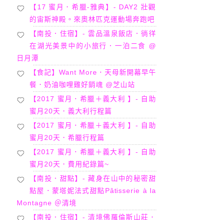
【17 蜜月．希臘-雅典】- DAY2 壯觀
的宙斯神殿。來奧林匹克運動場奔跑吧
【南投．住宿】- 雲品溫泉飯店．徜徉
在湖光美景中的小旅行．一泊二食 @
日月潭
【食記】Want More．天母新開幕早午
餐．奶油咖哩雞好銷魂 @芝山站
【2017 蜜月．希臘＋義大利 】- 自助
蜜月20天．義大利行程篇
【2017 蜜月．希臘＋義大利 】- 自助
蜜月20天．希臘行程篇
【2017 蜜月．希臘＋義大利 】- 自助
蜜月20天．費用紀錄篇~
【南投．甜點】- 藏身在山中的秘密甜
點屋．蒙塔妮法式甜點Pâtisserie à la
Montagne ＠清境
【南投．住宿】- 清境佛羅倫斯山莊．