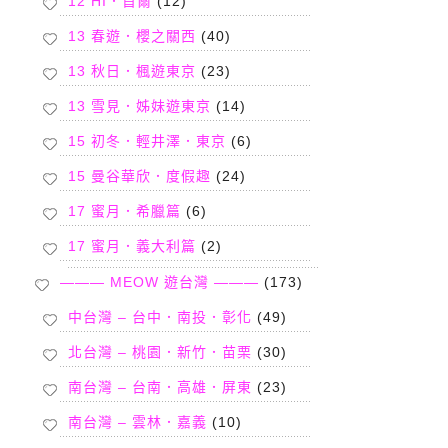
12 HI．首爾
(12)
13 春遊．櫻之關西
(40)
13 秋日．楓遊東京
(23)
13 雪見．姊妹遊東京
(14)
15 初冬．輕井澤．東京
(6)
15 曼谷華欣．度假趣
(24)
17 蜜月．希臘篇
(6)
17 蜜月．義大利篇
(2)
——— MEOW 遊台灣 ———
(173)
中台灣 – 台中．南投．彰化
(49)
北台灣 – 桃園．新竹．苗栗
(30)
南台灣 – 台南．高雄．屏東
(23)
南台灣 – 雲林．嘉義
(10)