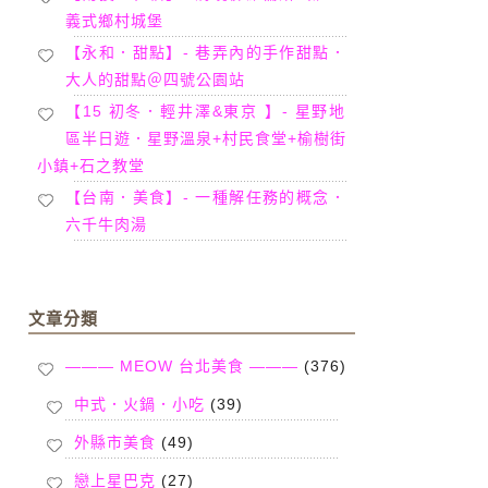
義式鄉村城堡
【永和．甜點】- 巷弄內的手作甜點．
大人的甜點＠四號公園站
【15 初冬．輕井澤&東京 】- 星野地
區半日遊．星野溫泉+村民食堂+榆樹街
小鎮+石之教堂
【台南．美食】- 一種解任務的概念．
六千牛肉湯
文章分類
——— MEOW 台北美食 ———
(376)
中式．火鍋．小吃
(39)
外縣市美食
(49)
戀上星巴克
(27)