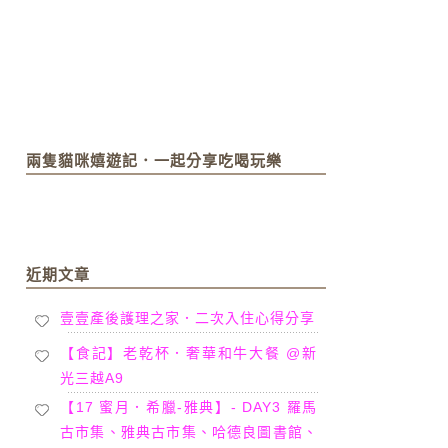
兩隻貓咪嬉遊記．一起分享吃喝玩樂
近期文章
壹壹產後護理之家．二次入住心得分享
【食記】老乾杯．奢華和牛大餐 @新
光三越A9
【17 蜜月．希臘-雅典】- DAY3 羅馬
古市集、雅典古市集、哈德良圖書館、