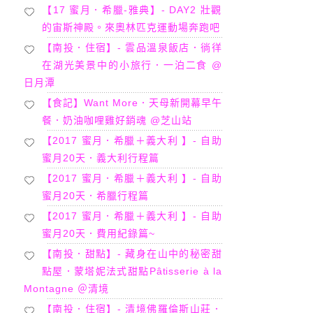
【17 蜜月．希臘-雅典】- DAY2 壯觀
的宙斯神殿。來奧林匹克運動場奔跑吧
【南投．住宿】- 雲品溫泉飯店．徜徉
在湖光美景中的小旅行．一泊二食 @
日月潭
【食記】Want More．天母新開幕早午
餐．奶油咖哩雞好銷魂 @芝山站
【2017 蜜月．希臘＋義大利 】- 自助
蜜月20天．義大利行程篇
【2017 蜜月．希臘＋義大利 】- 自助
蜜月20天．希臘行程篇
【2017 蜜月．希臘＋義大利 】- 自助
蜜月20天．費用紀錄篇~
【南投．甜點】- 藏身在山中的秘密甜
點屋．蒙塔妮法式甜點Pâtisserie à la
Montagne ＠清境
【南投．住宿】- 清境佛羅倫斯山莊．