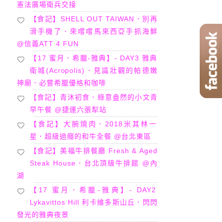
憲法廣場衛兵交接
【食記】SHELL OUT TAIWAN．別再
滑手機了．來嚐嚐馬來西亞手抓海鮮
@信義ATT 4 FUN
【17 蜜月．希臘-雅典】- DAY3 雅典
衛城(Acropolis)．見識壯觀的帕德嫩
神廟．必嘗希臘優格和咖啡
【食記】青沐初食．綠意盎然的小文青
早午餐 @捷運六張犁站
【食記】大腕燒肉．2018米其林一
星．超級過癮的和牛全餐 @台北東區
【食記】美福牛排餐廳 Fresh & Aged
Steak House．台北頂級牛排館 @內
湖
【17 蜜月．希臘-雅典】- DAY2
Lykavittos Hill 利卡維多斯山丘．閃閃
發光的雅典夜景