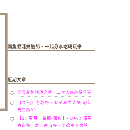
兩隻貓咪嬉遊記．一起分享吃喝玩樂
近期文章
壹壹產後護理之家．二次入住心得分享
【食記】老乾杯．奢華和牛大餐 @新
光三越A9
【17 蜜月．希臘-雅典】- DAY3 羅馬
古市集、雅典古市集、哈德良圖書館、