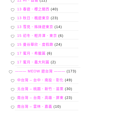
12 HI．首爾
(12)
13 春遊．櫻之關西
(40)
13 秋日．楓遊東京
(23)
13 雪見．姊妹遊東京
(14)
15 初冬．輕井澤．東京
(6)
15 曼谷華欣．度假趣
(24)
17 蜜月．希臘篇
(6)
17 蜜月．義大利篇
(2)
——— MEOW 遊台灣 ———
(173)
中台灣 – 台中．南投．彰化
(49)
北台灣 – 桃園．新竹．苗栗
(30)
南台灣 – 台南．高雄．屏東
(23)
南台灣 – 雲林．嘉義
(10)