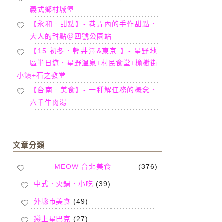
義式鄉村城堡
【永和．甜點】- 巷弄內的手作甜點．
大人的甜點＠四號公園站
【15 初冬．輕井澤&東京 】- 星野地
區半日遊．星野溫泉+村民食堂+榆樹街
小鎮+石之教堂
【台南．美食】- 一種解任務的概念．
六千牛肉湯
文章分類
——— MEOW 台北美食 ———
(376)
中式．火鍋．小吃
(39)
外縣市美食
(49)
戀上星巴克
(27)