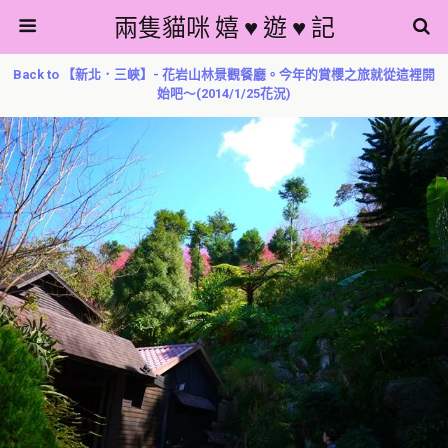
兩隻貓咪 嬉 ♥ 遊 ♥ 記
Back to 【新北．三峽】- 花岩山林景觀餐廳。今年的賞櫻之旅就從這裡開
始吧～(2014/1/25花況)