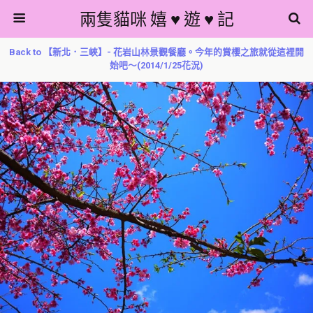
兩隻貓咪 嬉 ♥ 遊 ♥ 記
Back to 【新北．三峽】- 花岩山林景觀餐廳。今年的賞櫻之旅就從這裡開
始吧～(2014/1/25花況)