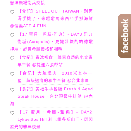
憲法廣場衛兵交接
【食記】SHELL OUT TAIWAN．別再
滑手機了．來嚐嚐馬來西亞手抓海鮮
@信義ATT 4 FUN
【17 蜜月．希臘-雅典】- DAY3 雅典
衛城(Acropolis)．見識壯觀的帕德嫩
神廟．必嘗希臘優格和咖啡
【食記】青沐初食．綠意盎然的小文青
早午餐 @捷運六張犁站
【食記】大腕燒肉．2018米其林一
星．超級過癮的和牛全餐 @台北東區
【食記】美福牛排餐廳 Fresh & Aged
Steak House．台北頂級牛排館 @內
湖
【17 蜜月．希臘-雅典】- DAY2
Lykavittos Hill 利卡維多斯山丘．閃閃
發光的雅典夜景