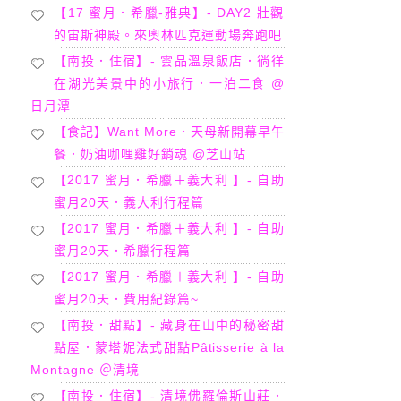
【17 蜜月．希臘-雅典】- DAY2 壯觀
的宙斯神殿。來奧林匹克運動場奔跑吧
【南投．住宿】- 雲品溫泉飯店．徜徉
在湖光美景中的小旅行．一泊二食 @
日月潭
【食記】Want More．天母新開幕早午
餐．奶油咖哩雞好銷魂 @芝山站
【2017 蜜月．希臘＋義大利 】- 自助
蜜月20天．義大利行程篇
【2017 蜜月．希臘＋義大利 】- 自助
蜜月20天．希臘行程篇
【2017 蜜月．希臘＋義大利 】- 自助
蜜月20天．費用紀錄篇~
【南投．甜點】- 藏身在山中的秘密甜
點屋．蒙塔妮法式甜點Pâtisserie à la
Montagne ＠清境
【南投．住宿】- 清境佛羅倫斯山莊．