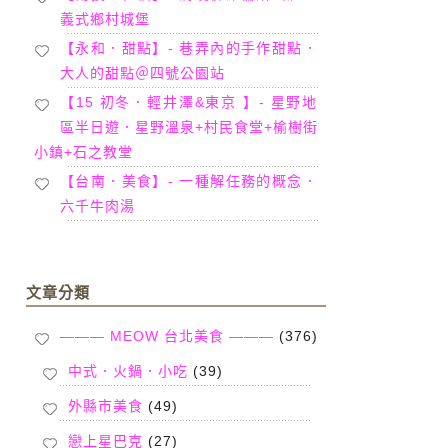
義式鄉村城堡
【永和．甜點】- 巷弄內的手作甜點．
大人的甜點＠四號公園站
【15 初冬．輕井澤&東京 】- 星野地
區半日遊．星野溫泉+村民食堂+榆樹街
小鎮+石之教堂
【台南．美食】- 一種解任務的概念．
六千牛肉湯
文章分類
——— MEOW 台北美食 ———
(376)
中式．火鍋．小吃
(39)
外縣市美食
(49)
戀上星巴克
(27)