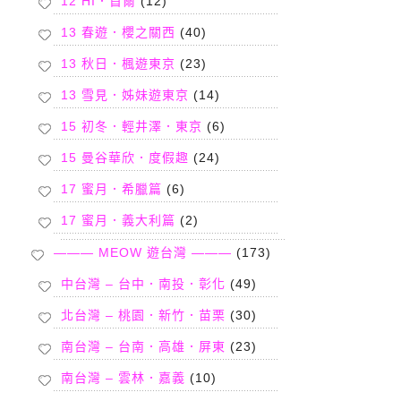
12 HI．首爾
(12)
13 春遊．櫻之關西
(40)
13 秋日．楓遊東京
(23)
13 雪見．姊妹遊東京
(14)
15 初冬．輕井澤．東京
(6)
15 曼谷華欣．度假趣
(24)
17 蜜月．希臘篇
(6)
17 蜜月．義大利篇
(2)
——— MEOW 遊台灣 ———
(173)
中台灣 – 台中．南投．彰化
(49)
北台灣 – 桃園．新竹．苗栗
(30)
南台灣 – 台南．高雄．屏東
(23)
南台灣 – 雲林．嘉義
(10)