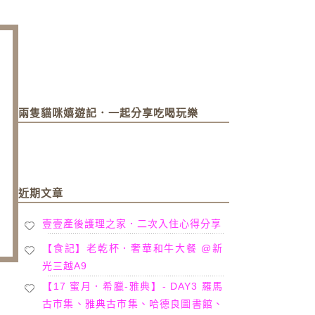
兩隻貓咪嬉遊記．一起分享吃喝玩樂
近期文章
壹壹產後護理之家．二次入住心得分享
【食記】老乾杯．奢華和牛大餐 @新
光三越A9
【17 蜜月．希臘-雅典】- DAY3 羅馬
古市集、雅典古市集、哈德良圖書館、