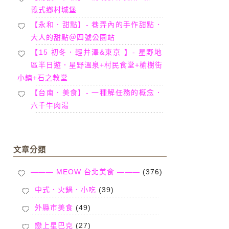
義式鄉村城堡
【永和．甜點】- 巷弄內的手作甜點．
大人的甜點＠四號公園站
【15 初冬．輕井澤&東京 】- 星野地
區半日遊．星野溫泉+村民食堂+榆樹街
小鎮+石之教堂
【台南．美食】- 一種解任務的概念．
六千牛肉湯
文章分類
——— MEOW 台北美食 ———
(376)
中式．火鍋．小吃
(39)
外縣市美食
(49)
戀上星巴克
(27)