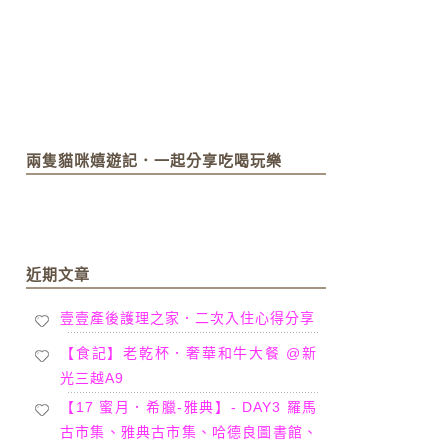
兩隻貓咪嬉遊記．一起分享吃喝玩樂
近期文章
壹壹產後護理之家．二次入住心得分享
【食記】老乾杯．奢華和牛大餐 @新
光三越A9
【17 蜜月．希臘-雅典】- DAY3 羅馬
古市集、雅典古市集、哈德良圖書館、