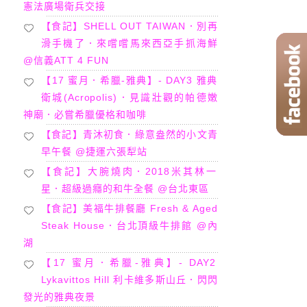
憲法廣場衛兵交接
【食記】SHELL OUT TAIWAN．別再
滑手機了．來嚐嚐馬來西亞手抓海鮮
@信義ATT 4 FUN
【17 蜜月．希臘-雅典】- DAY3 雅典
衛城(Acropolis)．見識壯觀的帕德嫩
神廟．必嘗希臘優格和咖啡
【食記】青沐初食．綠意盎然的小文青
早午餐 @捷運六張犁站
【食記】大腕燒肉．2018米其林一
星．超級過癮的和牛全餐 @台北東區
【食記】美福牛排餐廳 Fresh & Aged
Steak House．台北頂級牛排館 @內
湖
【17 蜜月．希臘-雅典】- DAY2
Lykavittos Hill 利卡維多斯山丘．閃閃
發光的雅典夜景