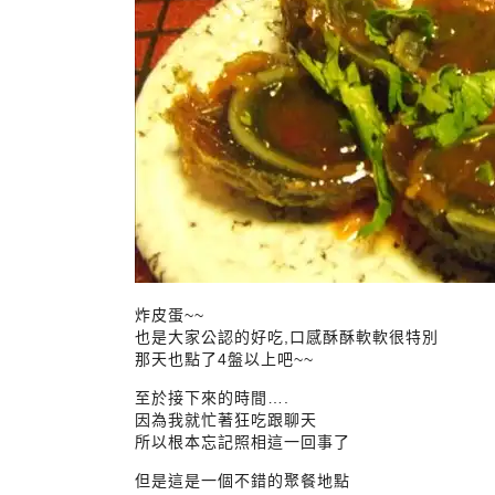
炸皮蛋~~
也是大家公認的好吃,口感酥酥軟軟很特別
那天也點了4盤以上吧~~
至於接下來的時間….
因為我就忙著狂吃跟聊天
所以根本忘記照相這一回事了
但是這是一個不錯的聚餐地點