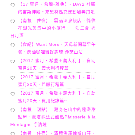
【17 蜜月．希臘-雅典】- DAY2 壯觀
的宙斯神殿。來奧林匹克運動場奔跑吧
【南投．住宿】- 雲品溫泉飯店．徜徉
在湖光美景中的小旅行．一泊二食 @
日月潭
【食記】Want More．天母新開幕早午
餐．奶油咖哩雞好銷魂 @芝山站
【2017 蜜月．希臘＋義大利 】- 自助
蜜月20天．義大利行程篇
【2017 蜜月．希臘＋義大利 】- 自助
蜜月20天．希臘行程篇
【2017 蜜月．希臘＋義大利 】- 自助
蜜月20天．費用紀錄篇~
【南投．甜點】- 藏身在山中的秘密甜
點屋．蒙塔妮法式甜點Pâtisserie à la
Montagne ＠清境
【南投．住宿】- 清境佛羅倫斯山莊．