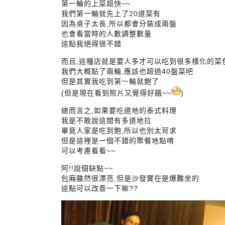
第一輪的上菜超快~~
我們第一輪就先上了20道菜有
因為桌子太長,所以都會分裝成兩盤
也會看當時的人數調整數量
這點我絕得很不錯
而且,這種店就是要人多才可以吃到很多樣化的菜
我們大概點了兩輪,應該也超過40盤菜吧
但是其實我吃到第一輪就飽了
(但是現在看到照片又覺得好餓~~
)
總而言之,如果要吃道地的泰式料理
我是不敢說這間有多道地拉
畢竟人家是吃到飽,所以也別太苛求
但是這裡是一個不錯的聚餐地點唷
可以考慮看看~~
阿!!說個缺點~~
包廂雖然很漂亮,但是沙發實在是爆難坐的
這點可以改善一下嘛??