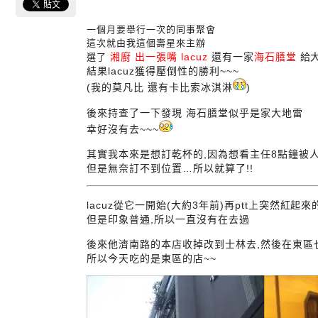
一個月要舉行一次的同事聚會
這次就由我這個壽星來主辦
湘廚 出一張嘴 lacuz
還有一家
海石膳堂
給
選了
結果lacuz獲得壓倒性的勝利~~~
(我的莫凡比 還有卡比索冰淇淋
)
後來持查了一下發現 海石膳堂似乎是家大地雷
幸好沒有去~~~
其實我本來是想訂乾杯的,因為想看主任8點鐘被
但是無奈訂不到位置…所以就算了!!
lacuz從它一開始(大約3年前)再ptt上突然紅起
但是印象普通,所以一直沒有在去過
後來他濟南路的本店收掉改到士林去,然後在東區
所以今天吃的是東區的店~~