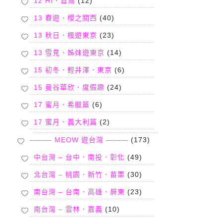
12 HI．首爾
(12)
13 春遊．櫻之關西
(40)
13 秋日．楓遊東京
(23)
13 雪見．姊妹遊東京
(14)
15 初冬．輕井澤．東京
(6)
15 曼谷華欣．度假趣
(24)
17 蜜月．希臘篇
(6)
17 蜜月．義大利篇
(2)
——— MEOW 遊台灣 ———
(173)
中台灣 – 台中．南投．彰化
(49)
北台灣 – 桃園．新竹．苗栗
(30)
南台灣 – 台南．高雄．屏東
(23)
南台灣 – 雲林．嘉義
(10)