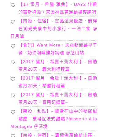
【17 蜜月．希臘-雅典】- DAY2 壯觀
的宙斯神殿。來奧林匹克運動場奔跑吧
【南投．住宿】- 雲品溫泉飯店．徜徉
在湖光美景中的小旅行．一泊二食 @
日月潭
【食記】Want More．天母新開幕早午
餐．奶油咖哩雞好銷魂 @芝山站
【2017 蜜月．希臘＋義大利 】- 自助
蜜月20天．義大利行程篇
【2017 蜜月．希臘＋義大利 】- 自助
蜜月20天．希臘行程篇
【2017 蜜月．希臘＋義大利 】- 自助
蜜月20天．費用紀錄篇~
【南投．甜點】- 藏身在山中的秘密甜
點屋．蒙塔妮法式甜點Pâtisserie à la
Montagne ＠清境
【南投．住宿】- 清境佛羅倫斯山莊．