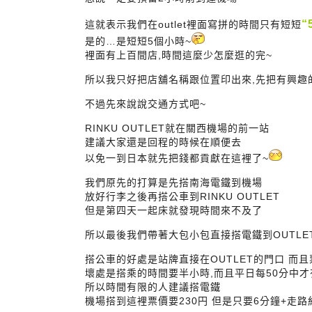
“
這就表示我們在outlet裡面寫拼的時間只有短短
是的…是短短5個小時~
裡面有上百間店,時間這麼少怎麼逛的完~
所以我只好把店舖名稱跟位置印出來,先把有興趣
不過先來說說交通方式吧~
RINKU OUTLET就在關西機場的前一站
建議大家還是回程的時候在順便去
以免一到日本就先把錢都貢獻在這裡了~
我們原先的打算是先搭南海電鐵到機場
放好行李之後再搭公車到RINKU OUTLET
但是第四天一起床就發現時間來不及了
所以最後我們帶著大包小包直接搭電鐵到OUTLE
搭公車的好處是站牌直接在OUTLET的門口 而且
壞處是搭乘的時間要半小時,而且平日每50分中才
所以時間有限的人建議搭電鐵
機場搭到這裡票價要230円 但是只要6分鐘+走路