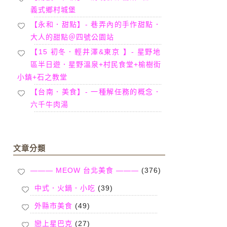
義式鄉村城堡
【永和．甜點】- 巷弄內的手作甜點．
大人的甜點＠四號公園站
【15 初冬．輕井澤&東京 】- 星野地
區半日遊．星野溫泉+村民食堂+榆樹街
小鎮+石之教堂
【台南．美食】- 一種解任務的概念．
六千牛肉湯
文章分類
——— MEOW 台北美食 ———
(376)
中式．火鍋．小吃
(39)
外縣市美食
(49)
戀上星巴克
(27)