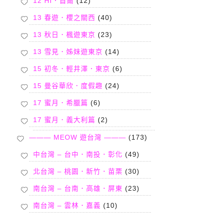
12 HI．首爾
(12)
13 春遊．櫻之關西
(40)
13 秋日．楓遊東京
(23)
13 雪見．姊妹遊東京
(14)
15 初冬．輕井澤．東京
(6)
15 曼谷華欣．度假趣
(24)
17 蜜月．希臘篇
(6)
17 蜜月．義大利篇
(2)
——— MEOW 遊台灣 ———
(173)
中台灣 – 台中．南投．彰化
(49)
北台灣 – 桃園．新竹．苗栗
(30)
南台灣 – 台南．高雄．屏東
(23)
南台灣 – 雲林．嘉義
(10)