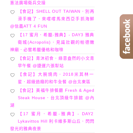
憲法廣場衛兵交接
【食記】SHELL OUT TAIWAN．別再
滑手機了．來嚐嚐馬來西亞手抓海鮮
@信義ATT 4 FUN
【17 蜜月．希臘-雅典】- DAY3 雅典
衛城(Acropolis)．見識壯觀的帕德嫩
神廟．必嘗希臘優格和咖啡
【食記】青沐初食．綠意盎然的小文青
早午餐 @捷運六張犁站
【食記】大腕燒肉．2018米其林一
星．超級過癮的和牛全餐 @台北東區
【食記】美福牛排餐廳 Fresh & Aged
Steak House．台北頂級牛排館 @內
湖
【17 蜜月．希臘-雅典】- DAY2
Lykavittos Hill 利卡維多斯山丘．閃閃
發光的雅典夜景