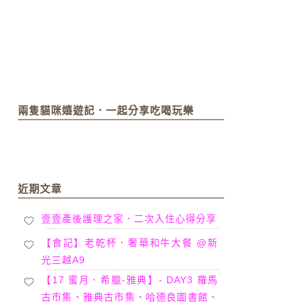
兩隻貓咪嬉遊記．一起分享吃喝玩樂
近期文章
壹壹產後護理之家．二次入住心得分享
【食記】老乾杯．奢華和牛大餐 @新
光三越A9
【17 蜜月．希臘-雅典】- DAY3 羅馬
古市集、雅典古市集、哈德良圖書館、