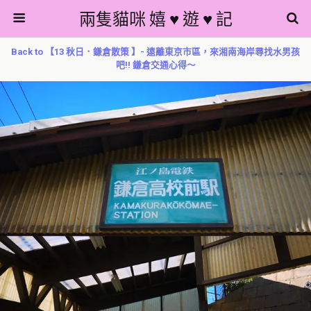
兩隻貓咪 嬉 ♥ 遊 ♥ 記
Back to 【13 秋日．鎌倉散策 】- 遠離東京市區，來湘南海岸尋找水男孩
吧!! 鎌倉交通心得～