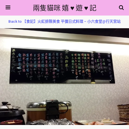
兩隻貓咪 嬉 ♥ 遊 ♥ 記
Back to 【食記】火紅排隊美食 平價日式料理 – 小六食堂@行天宮站