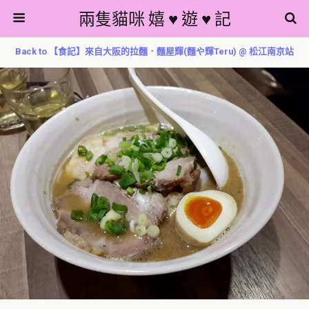
兩隻貓咪 嬉 ♥ 遊 ♥ 記
Back to 【食記】來自大阪的拉麵．麵屋輝(麵や輝Teru) @ 松江南京站