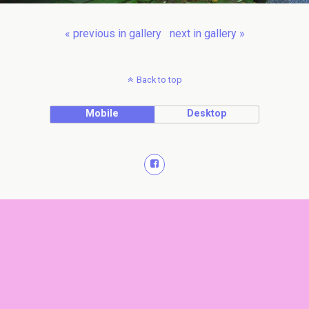
« previous in gallery
next in gallery »
Back to top
Mobile
Desktop