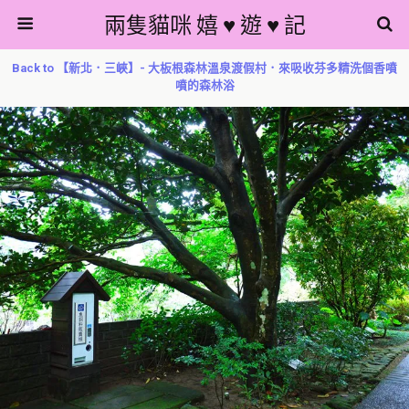
兩隻貓咪 嬉 ♥ 遊 ♥ 記
Back to 【新北．三峽】- 大板根森林溫泉渡假村．來吸收芬多精洗個香噴
噴的森林浴