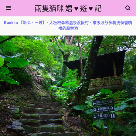
兩隻貓咪 嬉 ♥ 遊 ♥ 記
Back to 【新北．三峽】- 大板根森林溫泉渡假村．來吸收芬多精洗個香噴
噴的森林浴