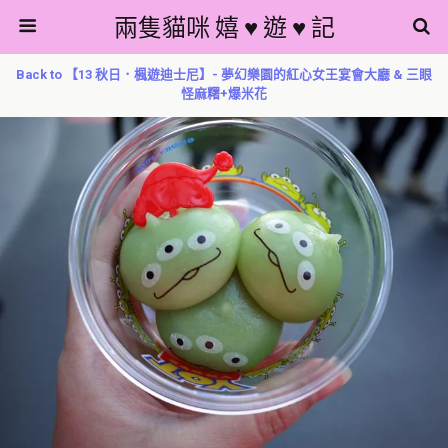
兩隻貓咪 嬉 ♥ 遊 ♥ 記
Back to 【13 秋日．楓遊迪士尼】- 夢幻樂園的紅心女王宴會大廳 & 三眼
怪麻糬+爆米花